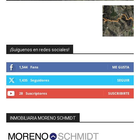
¡Suíguenos en redes sociales!
1,544
Fans
ME GUSTA
1,435
Seguidores
SEGUIR
28
Suscriptores
SUSCRIBIRTE
INMOBILIARIA MORENO SCHMIDT