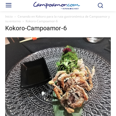
Inicio
Cenando en Kokoro para la ruta gastronómica de Campoamor y
su entorno
Kokoro-Campoamor-6
Kokoro-Campoamor-6