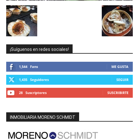
¡Suíguenos en redes sociales!
1,544
Fans
ME GUSTA
1,435
Seguidores
SEGUIR
28
Suscriptores
SUSCRIBIRTE
INMOBILIARIA MORENO SCHMIDT