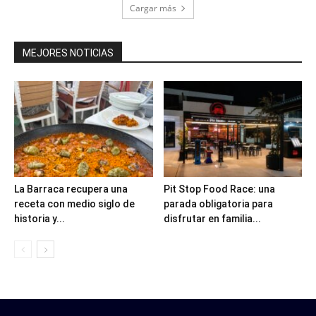
Cargar más
MEJORES NOTICIAS
La Barraca recupera una
Pit Stop Food Race: una
receta con medio siglo de
parada obligatoria para
historia y...
disfrutar en familia...