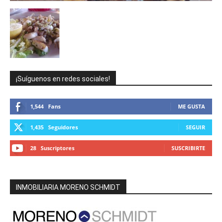
¡Suíguenos en redes sociales!
1,544
Fans
ME GUSTA
1,435
Seguidores
SEGUIR
28
Suscriptores
SUSCRIBIRTE
INMOBILIARIA MORENO SCHMIDT