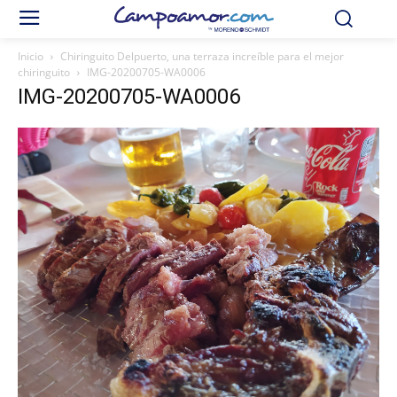
Inicio
Chiringuito Delpuerto, una terraza increíble para el mejor
chiringuito
IMG-20200705-WA0006
IMG-20200705-WA0006