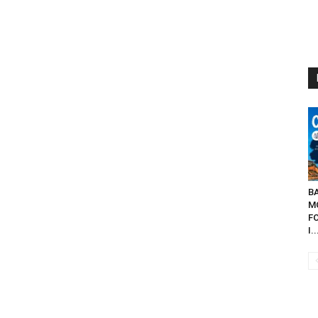
B
M
FO
I..