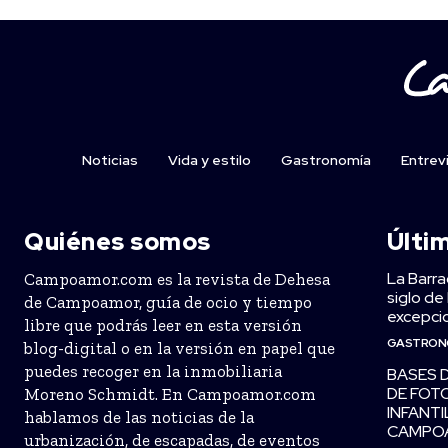
Noticias
Vida y estilo
Gastronomía
Entrev
Quiénes somos
Últi
La Barra
Campoamor.com es la revista de Dehesa
siglo de
de Campoamor, guía de ocio y tiempo
excepcio
libre que podrás leer en esta versión
GASTRON
blog-digital o en la versión en papel que
puedes recoger en la inmobiliaria
BASES 
DE FOT
Moreno Schmidt. En Campoamor.com
INFANTI
hablamos de las noticias de la
CAMPO
urbanización, de escapadas, de eventos