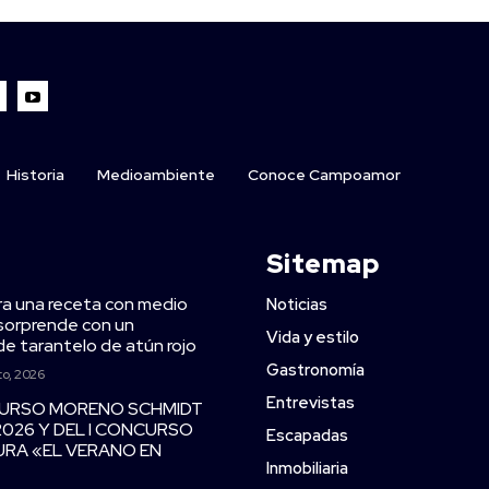
Historia
Medioambiente
Conoce Campoamor
Sitemap
ra una receta con medio
Noticias
y sorprende con un
Vida y estilo
de tarantelo de atún rojo
Gastronomía
to, 2026
Entrevistas
CURSO MORENO SCHMIDT
2026 Y DEL I CONCURSO
Escapadas
TURA «EL VERANO EN
Inmobiliaria