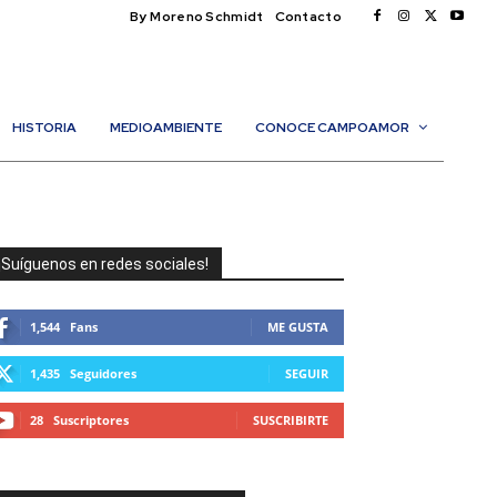
By Moreno Schmidt
Contacto
HISTORIA
MEDIOAMBIENTE
CONOCE CAMPOAMOR
¡Suíguenos en redes sociales!
1,544
Fans
ME GUSTA
1,435
Seguidores
SEGUIR
28
Suscriptores
SUSCRIBIRTE