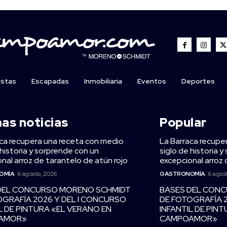
istas
Escapadas
Inmobiliaria
Eventos
Deportes
mas noticias
Popular
ca recupera una receta con medio
La Barraca recupe
 historia y sorprende con un
siglo de historia 
nal arroz de tarantelo de atún rojo
excepcional arroz 
OMÍA
6 agosto, 2026
GASTRONOMÍA
6 agos
DEL CONCURSO MORENO SCHMIDT
BASES DEL CON
OGRAFÍA 2026 Y DEL I CONCURSO
DE FOTOGRAFÍA 
L DE PINTURA «EL VERANO EN
INFANTIL DE PIN
AMOR»
CAMPOAMOR»