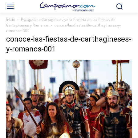
Inicio
Escapada a Cartagena: vive la historia en las fiestas de
Cartagineses y Romanos
conoce-las-fiestas-de-carthagineses-y-
romanos-001
conoce-las-fiestas-de-carthagineses-
y-romanos-001