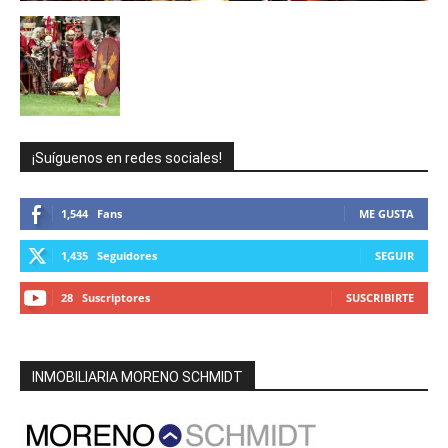
¡Suíguenos en redes sociales!
1,544
Fans
ME GUSTA
1,435
Seguidores
SEGUIR
28
Suscriptores
SUSCRIBIRTE
INMOBILIARIA MORENO SCHMIDT