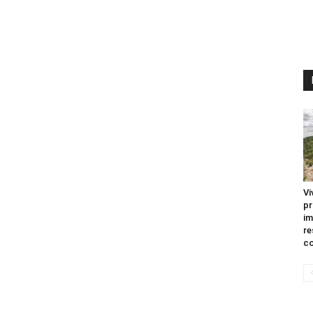
Vi
pr
im
re
co