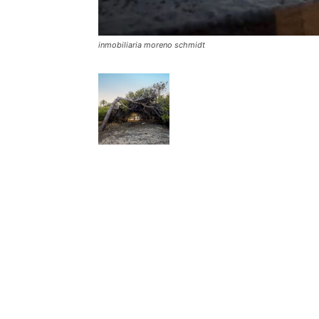
inmobiliaria moreno schmidt