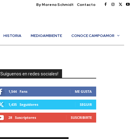
By Moreno Schmidt
Contacto
HISTORIA
MEDIOAMBIENTE
CONOCE CAMPOAMOR
¡Suíguenos en redes sociales!
1,544
Fans
ME GUSTA
1,435
Seguidores
SEGUIR
28
Suscriptores
SUSCRIBIRTE