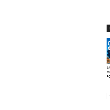
B
M
FO
I..