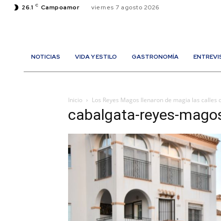
C
26.1
Campoamor
viernes 7 agosto 2026
NOTICIAS
VIDA Y ESTILO
GASTRONOMÍA
ENTREVI
Inicio
Los Reyes Magos llenaron de magia las calles 
cabalgata-reyes-mago