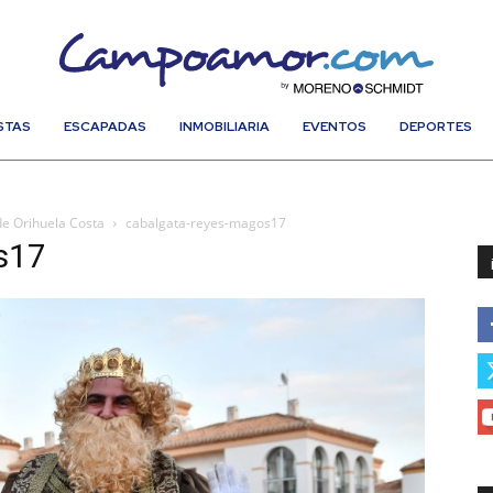
STAS
ESCAPADAS
INMOBILIARIA
EVENTOS
DEPORTES
de Orihuela Costa
cabalgata-reyes-magos17
s17