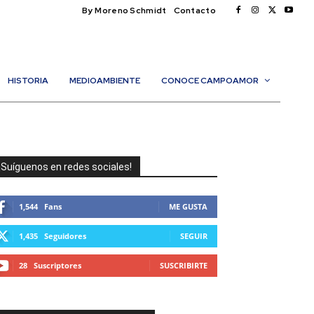
By Moreno Schmidt
Contacto
HISTORIA
MEDIOAMBIENTE
CONOCE CAMPOAMOR
¡Suíguenos en redes sociales!
1,544
Fans
ME GUSTA
1,435
Seguidores
SEGUIR
28
Suscriptores
SUSCRIBIRTE