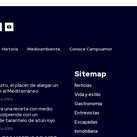
Historia
Medioambiente
Conoce Campoamor
Sitemap
ito, el placer de alargar un
Noticias
te al Mediterráneo
Vida y estilo
to, 2026
Gastronomía
ra una receta con medio
Entrevistas
y sorprende con un
de tarantelo de atún rojo
Escapadas
to, 2026
Inmobiliaria