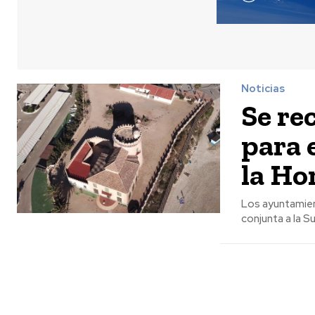
Noticias
Se re
para 
la Ho
Los ayuntamient
conjunta a la S