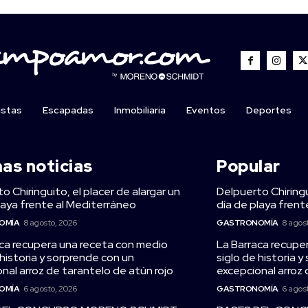
istas
Escapadas
Inmobiliaria
Eventos
Deportes
mas noticias
Popular
o Chiringuito, el placer de alargar un
Delpuerto Chiringu
laya frente al Mediterráneo
día de playa fren
OMÍA
8 agosto, 2026
GASTRONOMÍA
8 agos
ca recupera una receta con medio
La Barraca recupe
 historia y sorprende con un
siglo de historia 
nal arroz de tarantelo de atún rojo
excepcional arroz 
OMÍA
6 agosto, 2026
GASTRONOMÍA
6 agos