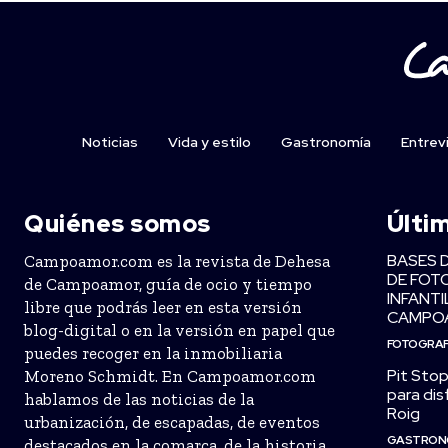
Noticias
Vida y estilo
Gastronomía
Entrev
Quiénes somos
Últi
BASES 
Campoamor.com es la revista de Dehesa
DE FOT
de Campoamor, guía de ocio y tiempo
INFANTI
libre que podrás leer en esta versión
CAMPO
blog-digital o en la versión en papel que
FOTOGRAF
puedes recoger en la inmobiliaria
Pit Stop
Moreno Schmidt. En Campoamor.com
para dis
hablamos de las noticias de la
Roig
urbanización, de escapadas, de eventos
GASTRON
destacados en la comarca, de la historia