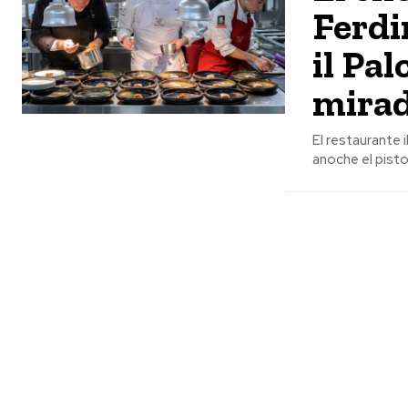
Ferdi
il Pa
mirad
El restaurante 
anoche el pistol