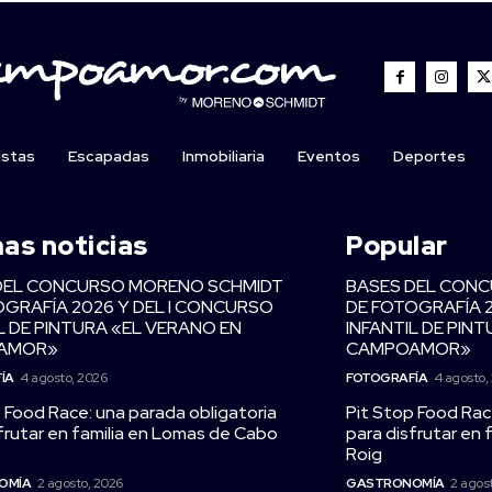
istas
Escapadas
Inmobiliaria
Eventos
Deportes
mas noticias
Popular
DEL CONCURSO MORENO SCHMIDT
BASES DEL CON
OGRAFÍA 2026 Y DEL I CONCURSO
DE FOTOGRAFÍA 
L DE PINTURA «EL VERANO EN
INFANTIL DE PIN
AMOR»
CAMPOAMOR»
ÍA
4 agosto, 2026
FOTOGRAFÍA
4 agosto,
 Food Race: una parada obligatoria
Pit Stop Food Rac
frutar en familia en Lomas de Cabo
para disfrutar en
Roig
OMÍA
2 agosto, 2026
GASTRONOMÍA
2 agos