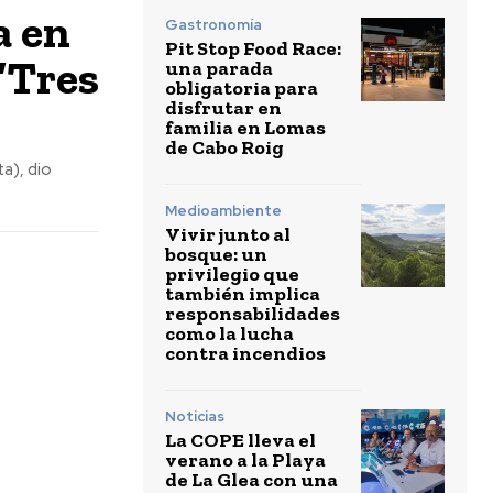
a en
Gastronomía
Pit Stop Food Race:
 “Tres
una parada
obligatoria para
disfrutar en
familia en Lomas
de Cabo Roig
a), dio
Medioambiente
Vivir junto al
bosque: un
privilegio que
también implica
responsabilidades
como la lucha
contra incendios
Noticias
La COPE lleva el
verano a la Playa
de La Glea con una