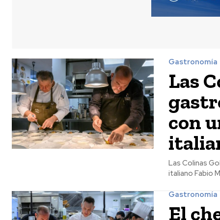
Gastronomía
Las C
gastr
con u
itali
Las Colinas Gol
italiano Fabio Mo
Gastronomía
El ch