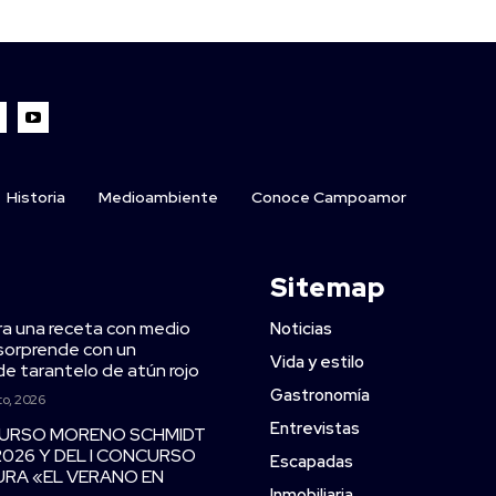
Historia
Medioambiente
Conoce Campoamor
Sitemap
ra una receta con medio
Noticias
y sorprende con un
Vida y estilo
de tarantelo de atún rojo
Gastronomía
to, 2026
Entrevistas
CURSO MORENO SCHMIDT
2026 Y DEL I CONCURSO
Escapadas
TURA «EL VERANO EN
Inmobiliaria