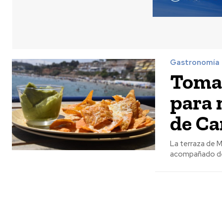
Gastronomía
Toman
para 
de C
La terraza de M
acompañado de l