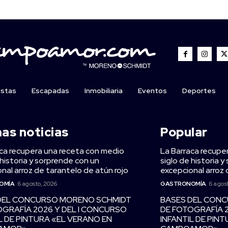
istas
Escapadas
Inmobiliaria
Eventos
Deportes
mas noticias
Popular
ca recupera una receta con medio
La Barraca recupe
 historia y sorprende con un
siglo de historia 
nal arroz de tarantelo de atún rojo
excepcional arroz 
OMÍA
6 agosto, 2026
GASTRONOMÍA
6 agos
DEL CONCURSO MORENO SCHMIDT
BASES DEL CON
OGRAFÍA 2026 Y DEL I CONCURSO
DE FOTOGRAFÍA 
L DE PINTURA «EL VERANO EN
INFANTIL DE PIN