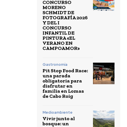
CONCURSO
MORENO
SCHMIDT DE
FOTOGRAFÍA 2026
Y DEL I
CONCURSO
INFANTIL DE
PINTURA «EL
VERANO EN
CAMPOAMOR»
Gastronomía
Pit Stop Food Race:
una parada
obligatoria para
disfrutar en
familia en Lomas
de Cabo Roig
Medioambiente
Vivir junto al
bosque: un