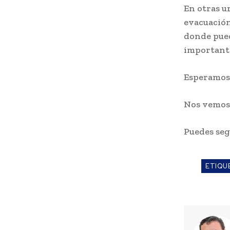
En otras u
evacuación 
donde pued
importante
Esperamos 
Nos vemo
Puedes seg
ETIQU