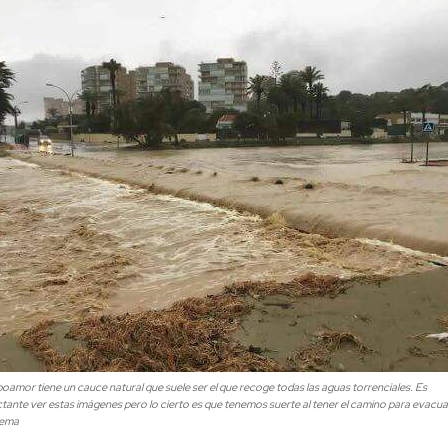
amor tiene un cauce natural que suele ser el que recoge todas las aguas torrenciales. Es
tante ver estas imágenes pero lo cierto es que tenemos suerte al tener el camino para evacuar
lema