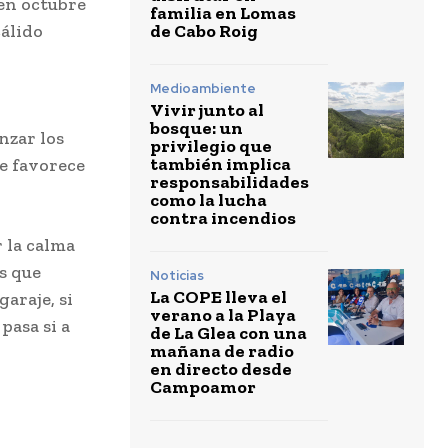
 en octubre
familia en Lomas
de Cabo Roig
cálido
Medioambiente
Vivir junto al
bosque: un
nzar los
privilegio que
también implica
e favorece
responsabilidades
como la lucha
contra incendios
 la calma
s que
Noticias
La COPE lleva el
garaje, si
verano a la Playa
pasa si a
de La Glea con una
mañana de radio
en directo desde
Campoamor