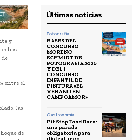
Últimas noticias
Fotografía
BASES DEL
nte y
CONCURSO
e ambas
MORENO
SCHMIDT DE
 de
FOTOGRAFÍA 2026
Y DEL I
CONCURSO
INFANTIL DE
% entre el
PINTURA «EL
VERANO EN
CAMPOAMOR»
blado, las
Gastronomía
Pit Stop Food Race:
una parada
obligatoria para
choque de
disfrutar en