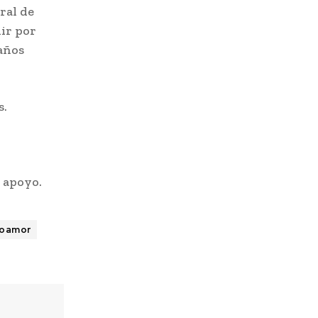
ral de
lir por
años
s.
 apoyo.
poamor