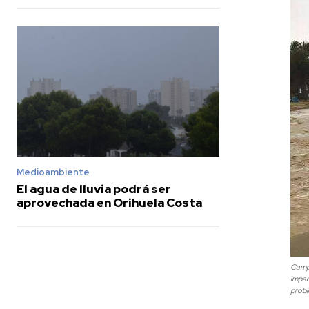
Medioambiente
El agua de lluvia podrá ser
aprovechada en Orihuela Costa
Campo
impac
prob