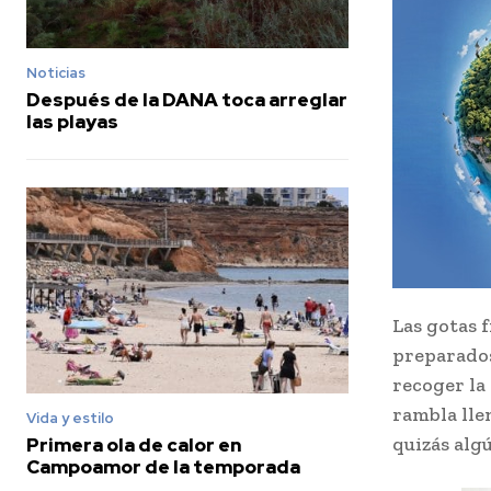
Noticias
Después de la DANA toca arreglar
las playas
Las gotas 
preparados
recoger la
rambla lle
Vida y estilo
quizás alg
Primera ola de calor en
Campoamor de la temporada