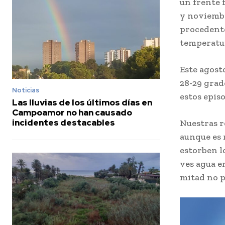
un frente 
y noviembr
procedente
temperatur
Este agost
28-29 grad
Noticias
estos episo
Las lluvias de los últimos días en
Campoamor no han causado
incidentes destacables
Nuestras r
aunque es 
estorben lo
ves agua e
mitad no p