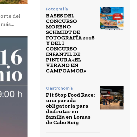
Fotografía
BASES DEL
Corte del
CONCURSO
y más…
MORENO
SCHMIDT DE
FOTOGRAFÍA 2026
Y DEL I
CONCURSO
INFANTIL DE
PINTURA «EL
VERANO EN
CAMPOAMOR»
Gastronomía
Pit Stop Food Race:
una parada
obligatoria para
disfrutar en
familia en Lomas
de Cabo Roig