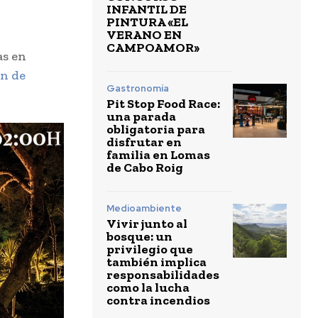
INFANTIL DE
PINTURA «EL
VERANO EN
CAMPOAMOR»
as en
n de
Gastronomía
Pit Stop Food Race:
una parada
obligatoria para
disfrutar en
familia en Lomas
de Cabo Roig
Medioambiente
Vivir junto al
bosque: un
privilegio que
también implica
responsabilidades
como la lucha
contra incendios