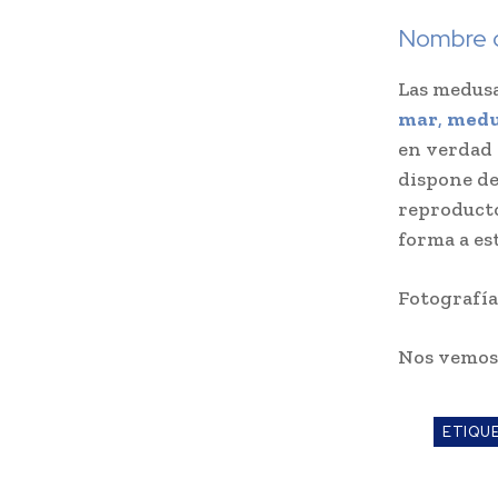
Nombre d
Las medus
mar
,
medu
en verdad 
dispone de
reproducto
forma a es
Fotografía
Nos vemo
ETIQU