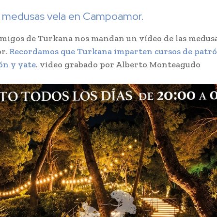
 medusas vela en Campoamor.
migos de Turkana nos mandan un vídeo de las medus
r.
Recordamos que Turkana imparten cursos de patró
ón y yate
. video grabado por Alberto Monteagudo