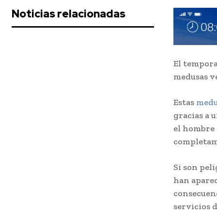
Noticias relacionadas
El tempora
medusas ve
Estas
medu
gracias a u
el hombre 
completam
Si son peli
han aparec
consecuenc
servicios 