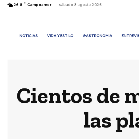
C
26.8
Campoamor
sábado 8 agosto 2026
NOTICIAS
VIDA Y ESTILO
GASTRONOMÍA
ENTREVI
Cientos de 
las p