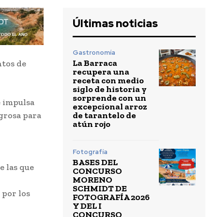
Últimas noticias
Gastronomía
La Barraca
ntos de
recupera una
receta con medio
siglo de historia y
sorprende con un
e impulsa
excepcional arroz
de tarantelo de
igrosa para
atún rojo
Fotografía
BASES DEL
e las que
CONCURSO
MORENO
SCHMIDT DE
 por los
FOTOGRAFÍA 2026
Y DEL I
CONCURSO