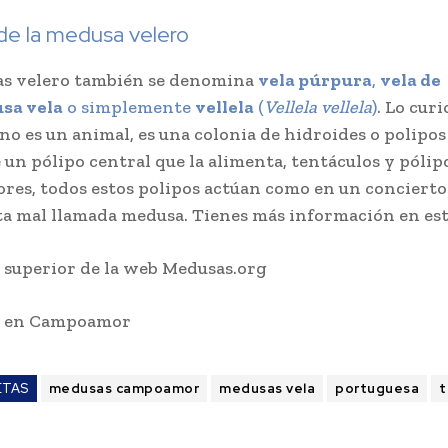
e la medusa velero
as velero también se denomina
vela púrpura
,
vela de
sa vela
o simplemente
vellela
(
Vellela vellela
)
. Lo curi
no es un animal, es una colonia de hidroides o polipos
 un pólipo central que la alimenta, tentáculos y pólip
res, todos estos polipos actúan como en un conciert
ta mal llamada medusa. Tienes más información en est
 superior de la web Medusas.org
s en Campoamor
ETAS
medusas campoamor
medusas vela
portuguesa
t