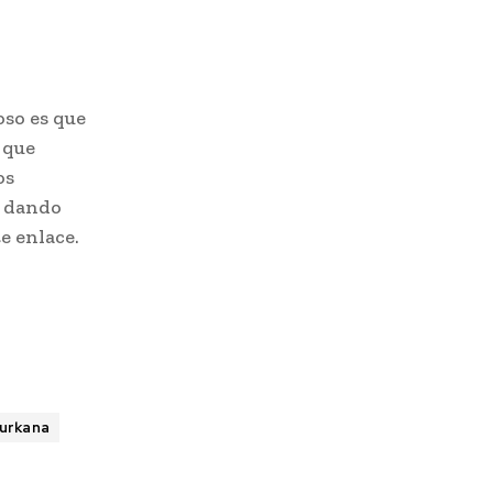
oso es que
 que
os
o dando
e enlace.
urkana