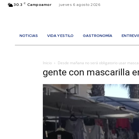
C
30.3
Campoamor
jueves 6 agosto 2026
NOTICIAS
VIDA Y ESTILO
GASTRONOMÍA
ENTREVI
Inicio
Desde mañana no será obligatorio usar mascaril
gente con mascarilla 