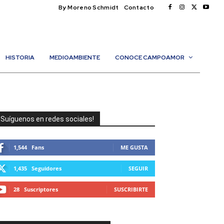
By Moreno Schmidt
Contacto
HISTORIA
MEDIOAMBIENTE
CONOCE CAMPOAMOR
¡Suíguenos en redes sociales!
1,544
Fans
ME GUSTA
1,435
Seguidores
SEGUIR
28
Suscriptores
SUSCRIBIRTE