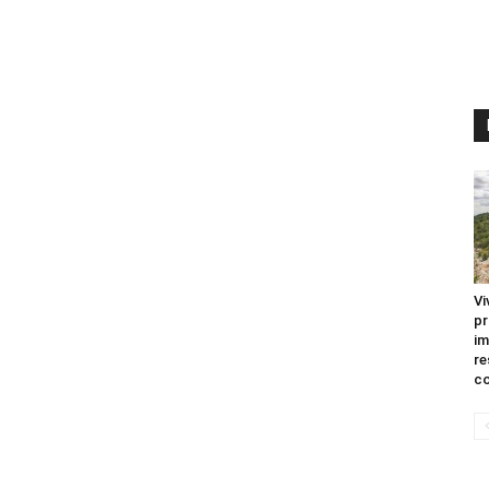
Vi
pr
im
re
co