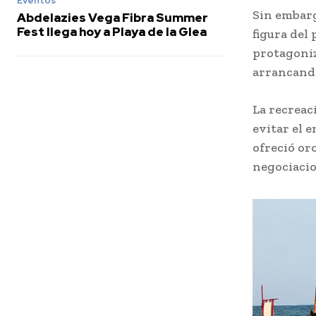
Eventos
Sin embarg
Abdelazies Vega Fibra Summer
Fest llega hoy a Playa de la Glea
figura del
protagoniz
arrancando
La recreac
evitar el 
ofreció oro
negociacio