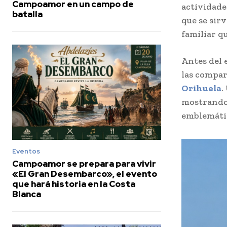
Campoamor en un campo de
actividade
batalla
que se sir
familiar q
Antes del 
las compar
Orihuela
.
mostrando 
emblemátic
Eventos
Campoamor se prepara para vivir
«El Gran Desembarco», el evento
que hará historia en la Costa
Blanca