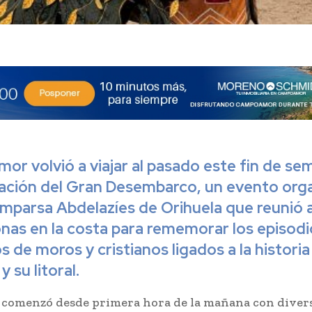
r volvió a viajar al pasado este fin de se
ración del
Gran Desembarco
, un evento org
omparsa Abdelazíes de Orihuela que reunió 
nas en la costa para rememorar los episodi
s de moros y cristianos ligados a la historia
y su litoral.
 comenzó desde primera hora de la mañana con diver