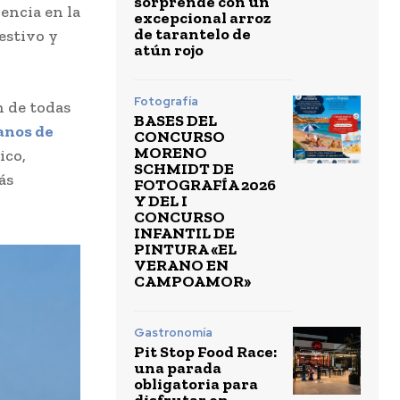
sorprende con un
encia en la
excepcional arroz
de tarantelo de
estivo y
atún rojo
Fotografía
n de todas
BASES DEL
anos de
CONCURSO
MORENO
ico,
SCHMIDT DE
ás
FOTOGRAFÍA 2026
Y DEL I
CONCURSO
INFANTIL DE
PINTURA «EL
VERANO EN
CAMPOAMOR»
Gastronomía
Pit Stop Food Race:
una parada
obligatoria para
disfrutar en