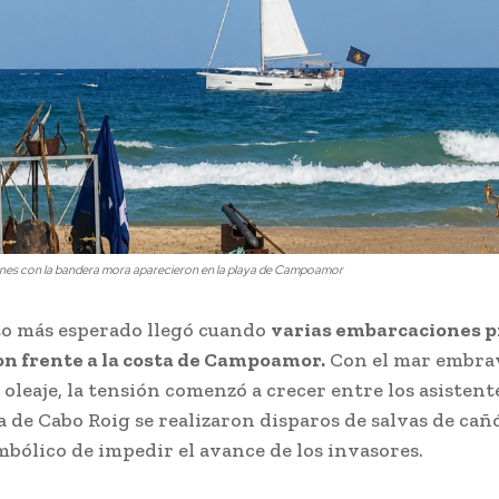
nes con la bandera mora aparecieron en la playa de Campoamor
o más esperado llegó cuando
varias embarcaciones p
n frente a la costa de Campoamor.
Con el mar embra
oleaje, la tensión comenzó a crecer entre los asistente
a de Cabo Roig se realizaron disparos de salvas de cañ
mbólico de impedir el avance de los invasores.