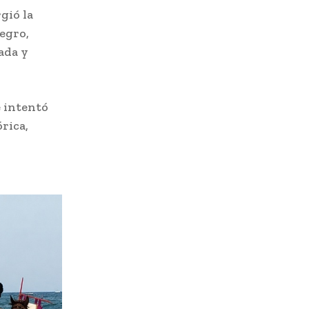
gió la
egro,
ada y
e intentó
rica,