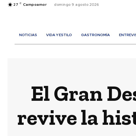
C
27
Campoamor
domingo 9 agosto 2026
NOTICIAS
VIDA Y ESTILO
GASTRONOMÍA
ENTREVI
El Gran D
revive la hi