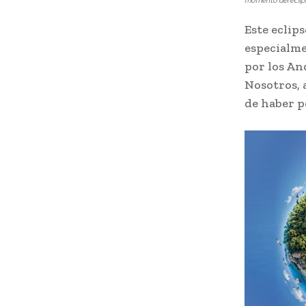
momento del ecli
Este eclip
especialme
por los An
Nosotros, 
de haber 