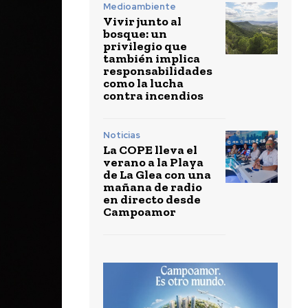
Medioambiente
Vivir junto al
bosque: un
privilegio que
también implica
responsabilidades
como la lucha
contra incendios
Noticias
La COPE lleva el
verano a la Playa
de La Glea con una
mañana de radio
en directo desde
Campoamor