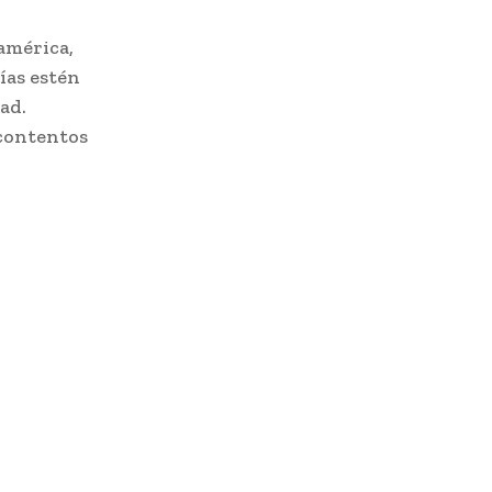
américa,
ías estén
ad.
 contentos