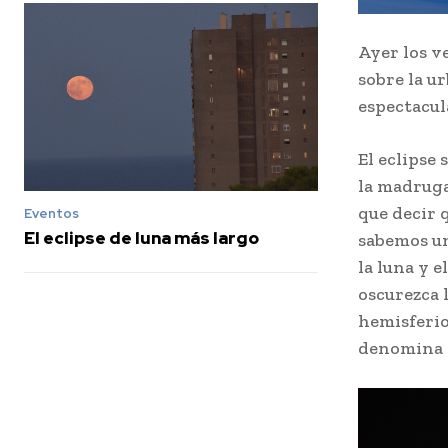
Ayer los v
sobre la u
espectacul
El eclipse 
la madruga
que decir 
Eventos
El eclipse de luna más largo
sabemos u
la luna y e
oscurezca l
hemisferio
denomina e