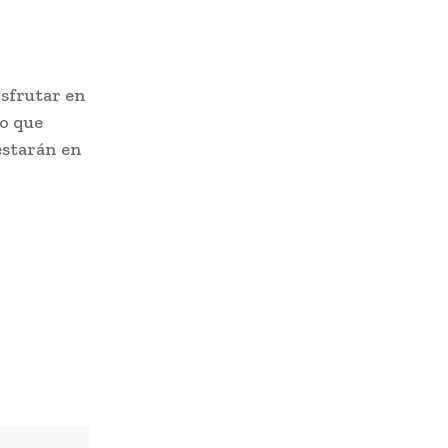
isfrutar en
lo que
estarán en