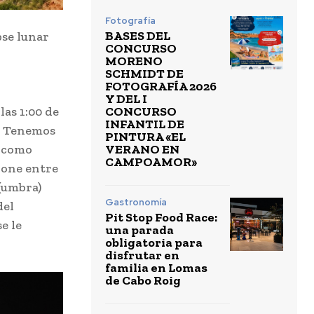
Fotografía
BASES DEL
pse lunar
CONCURSO
MORENO
SCHMIDT DE
FOTOGRAFÍA 2026
Y DEL I
CONCURSO
las 1:00 de
INFANTIL DE
. Tenemos
PINTURA «EL
VERANO EN
, como
CAMPOAMOR»
pone entre
 (umbra)
Gastronomía
del
Pit Stop Food Race:
e le
una parada
obligatoria para
disfrutar en
familia en Lomas
de Cabo Roig