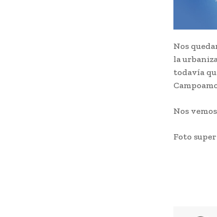
Nos quedam
la urbaniz
todavía qu
Campoamo
Nos vemo
Foto super