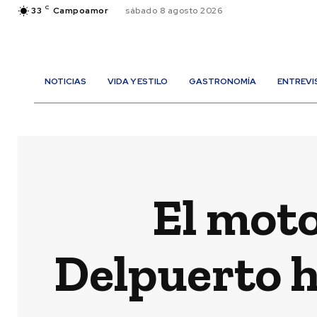
C
33
Campoamor
sábado 8 agosto 2026
NOTICIAS
VIDA Y ESTILO
GASTRONOMÍA
ENTREVI
El moto
Delpuerto h