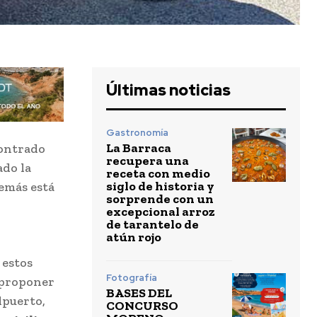
Últimas noticias
Gastronomía
La Barraca
contrado
recupera una
ado la
receta con medio
siglo de historia y
demás está
sorprende con un
excepcional arroz
de tarantelo de
atún rojo
 estos
Fotografía
 proponer
BASES DEL
lpuerto,
CONCURSO