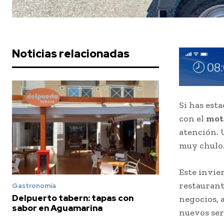
Noticias relacionadas
Si has est
con el
mot
atención. 
muy chulo
Este invie
restaurant
Gastronomía
Delpuerto tabern: tapas con
negocios, 
sabor en Aguamarina
nuevos serv