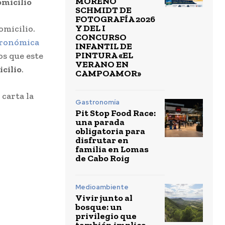
MORENO
omicilio
SCHMIDT DE
FOTOGRAFÍA 2026
Y DEL I
omicilio.
CONCURSO
tronómica
INFANTIL DE
PINTURA «EL
os que este
VERANO EN
icilio
.
CAMPOAMOR»
 carta la
Gastronomía
Pit Stop Food Race:
una parada
obligatoria para
disfrutar en
familia en Lomas
de Cabo Roig
Medioambiente
Vivir junto al
bosque: un
privilegio que
también implica