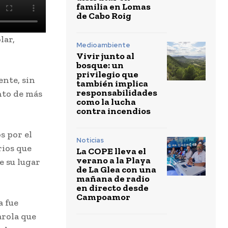
familia en Lomas
de Cabo Roig
lar,
Medioambiente
Vivir junto al
bosque: un
privilegio que
nte, sin
también implica
responsabilidades
nto de más
como la lucha
contra incendios
s por el
Noticias
ios que
La COPE lleva el
verano a la Playa
e su lugar
de La Glea con una
mañana de radio
en directo desde
Campoamor
a fue
arola que