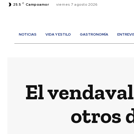
C
25.5
Campoamor
viernes 7 agosto 2026
NOTICIAS
VIDA Y ESTILO
GASTRONOMÍA
ENTREVI
El vendaval
otros