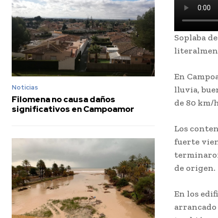
Soplaba de
literalment
En Campoam
Noticias
lluvia, bu
Filomena no causa daños
de 80 km/h
significativos en Campoamor
Los conten
fuerte vie
terminaron
de origen.
En los edi
arrancado 