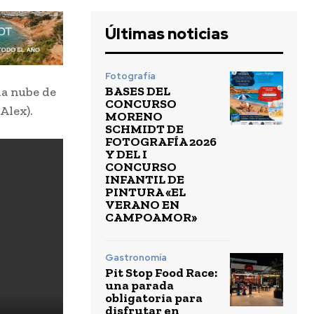
Últimas noticias
Fotografía
BASES DEL
na nube de
CONCURSO
Alex).
MORENO
SCHMIDT DE
FOTOGRAFÍA 2026
Y DEL I
CONCURSO
INFANTIL DE
PINTURA «EL
VERANO EN
CAMPOAMOR»
Gastronomía
Pit Stop Food Race:
una parada
obligatoria para
disfrutar en