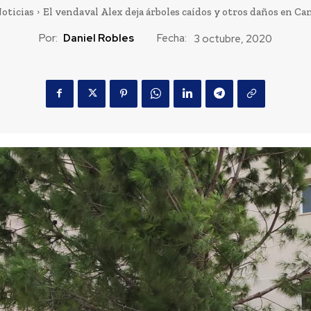
oticias
El vendaval Alex deja árboles caídos y otros daños en 
Por:
Daniel Robles
Fecha:
3 octubre, 2020