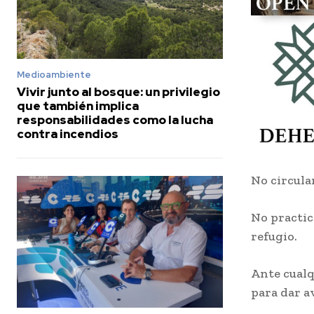
Medioambiente
Vivir junto al bosque: un privilegio
que también implica
responsabilidades como la lucha
contra incendios
No circula
No practic
refugio.
Ante cualq
para dar a