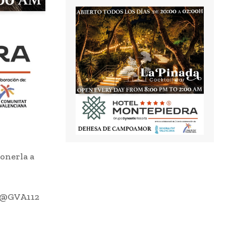
onerla a
r @GVA112