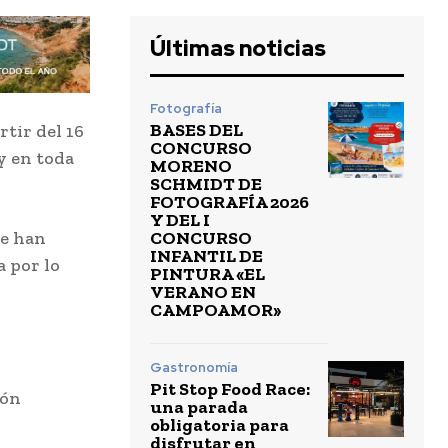
Últimas noticias
Fotografía
BASES DEL
tir del 16
CONCURSO
y en toda
MORENO
SCHMIDT DE
FOTOGRAFÍA 2026
Y DEL I
CONCURSO
se han
INFANTIL DE
a por lo
PINTURA «EL
VERANO EN
CAMPOAMOR»
Gastronomía
Pit Stop Food Race:
ión
una parada
obligatoria para
disfrutar en