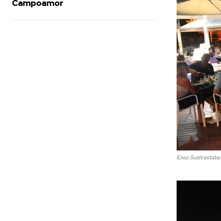
Campoamor
Enso Sushi estaba 