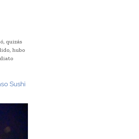
ó, quizás
dido, hubo
ediato
nso Sushi