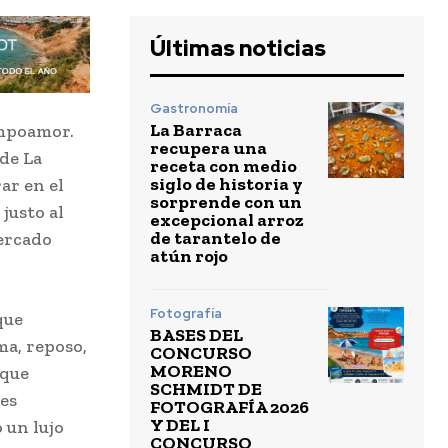
Últimas noticias
Gastronomía
La Barraca
ampoamor.
recupera una
de La
receta con medio
siglo de historia y
ar en el
sorprende con un
justo al
excepcional arroz
de tarantelo de
mercado
atún rojo
Fotografía
que
BASES DEL
ma, reposo,
CONCURSO
MORENO
 que
SCHMIDT DE
tes
FOTOGRAFÍA 2026
Y DEL I
 un lujo
CONCURSO