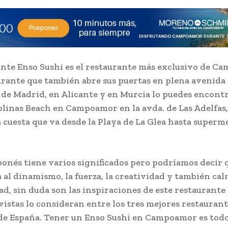
ante Enso Sushi es el restaurante más exclusivo de C
urante que también abre sus puertas en plena avenida 
 de Madrid, en Alicante y en Murcia lo puedes encontr
olinas Beach en Campoamor en la avda. de Las Adelfas, 
la cuesta que va desde la Playa de La Glea hasta super
ponés tiene varios significados pero podríamos decir 
 al dinamismo, la fuerza, la creatividad y también cal
ad, sin duda son las inspiraciones de este restaurante
vistas lo consideran entre los tres mejores restauran
de España. Tener un Enso Sushi en Campoamor es todo