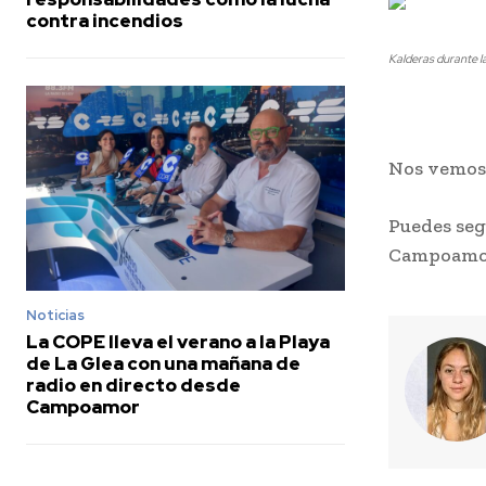
contra incendios
Kalderas durante l
Nos vemo
Puedes se
Campoamo
Noticias
La COPE lleva el verano a la Playa
de La Glea con una mañana de
radio en directo desde
Campoamor