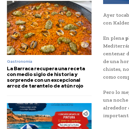
Ayer tocab
con Kalder
En plena
p
Mediterrán
centenar d
de una hor
Gastronomía
La Barraca recupera una receta
chistes, no
con medio siglo de historia y
como compr
sorprende con un excepcional
arroz de tarantelo de atún rojo
Pero lo me
una noche 
alrededor 
importante