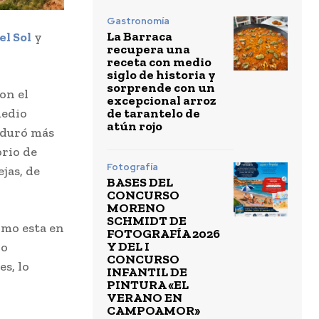
Gastronomía
La Barraca
el Sol
y
recupera una
receta con medio
siglo de historia y
sorprende con un
con el
excepcional arroz
de tarantelo de
medio
atún rojo
 duró más
orio de
Fotografía
ejas, de
BASES DEL
CONCURSO
MORENO
SCHMIDT DE
omo esta en
FOTOGRAFÍA 2026
Y DEL I
io
CONCURSO
s, lo
INFANTIL DE
PINTURA «EL
VERANO EN
CAMPOAMOR»