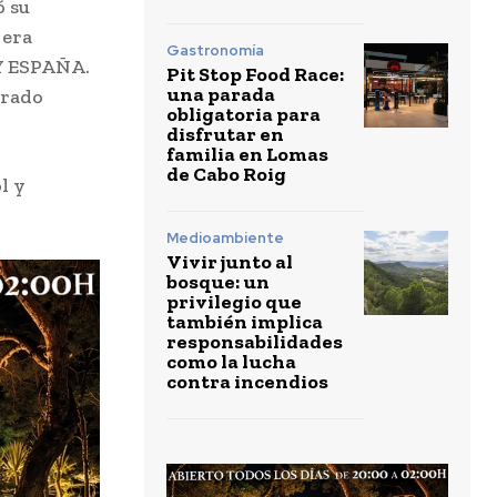
ó su
 era
Gastronomía
Y ESPAÑA.
Pit Stop Food Race:
una parada
brado
obligatoria para
disfrutar en
familia en Lomas
de Cabo Roig
l y
Medioambiente
Vivir junto al
bosque: un
privilegio que
también implica
responsabilidades
como la lucha
contra incendios