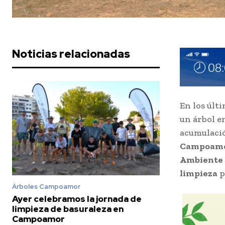
Noticias relacionadas
En los últi
un árbol e
acumulación
Campoamo
Ambiente 
limpieza
p
Árboles Campoamor
Ayer celebramos la jornada de
limpieza de basuraleza en
Campoamor