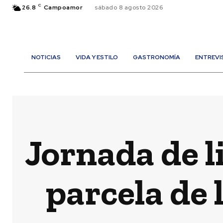
C
26.8
Campoamor
sábado 8 agosto 2026
NOTICIAS
VIDA Y ESTILO
GASTRONOMÍA
ENTREVI
Jornada de l
parcela de 