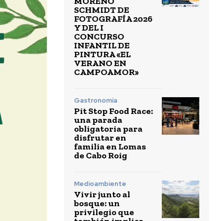
MORENO
SCHMIDT DE
FOTOGRAFÍA 2026
Y DEL I
CONCURSO
INFANTIL DE
PINTURA «EL
VERANO EN
CAMPOAMOR»
Gastronomía
Pit Stop Food Race:
una parada
obligatoria para
disfrutar en
familia en Lomas
de Cabo Roig
Medioambiente
Vivir junto al
bosque: un
privilegio que
también implica