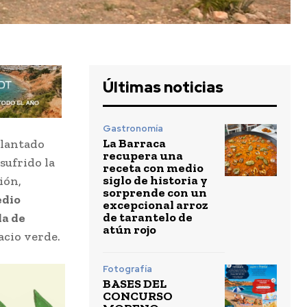
Últimas noticias
Gastronomía
La Barraca
 plantado
recupera una
sufrido la
receta con medio
siglo de historia y
ión,
sorprende con un
edio
excepcional arroz
de tarantelo de
da de
atún rojo
acio verde.
Fotografía
BASES DEL
CONCURSO