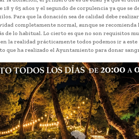
e 18 y 65 años y el segundo de corpulencia ya que se d
ilos. Para que la donación sea de calidad debe realizar
ividad completamente normal, aunque se recomienda 
s de lo habitual. Lo cierto es que no son requisitos m
 en la realidad prácticamente todos podemos ir a este
o que ha realizado el Ayuntamiento para donar sangr