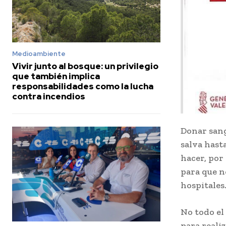
Medioambiente
Vivir junto al bosque: un privilegio
que también implica
responsabilidades como la lucha
contra incendios
Donar sang
salva hast
hacer, por
para que n
hospitales
No todo el
para reali