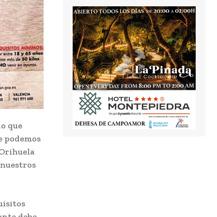
lo que
que podemos
 Orihuela
 nuestros
isitos
nante debe