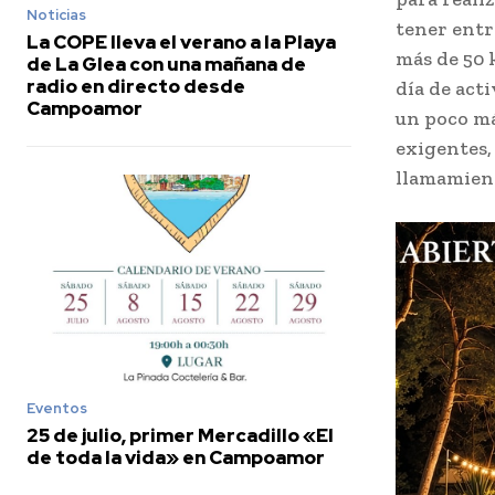
Noticias
tener entr
La COPE lleva el verano a la Playa
más de 50 k
de La Glea con una mañana de
radio en directo desde
día de act
Campoamor
un poco má
exigentes,
llamamient
Eventos
25 de julio, primer Mercadillo «El
de toda la vida» en Campoamor