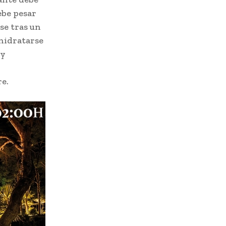
ebe pesar
se tras un
hidratarse
uy
e.