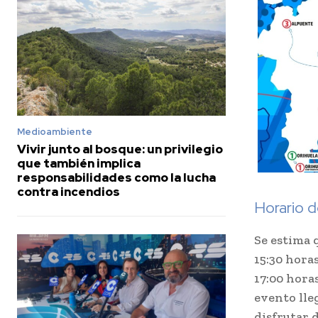
Medioambiente
Vivir junto al bosque: un privilegio
que también implica
responsabilidades como la lucha
contra incendios
Horario 
Se estima 
15:30 hora
17:00 hora
evento lle
disfrutar d