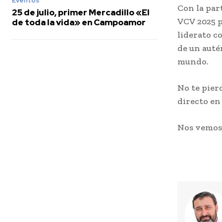
Eventos
Con la par
25 de julio, primer Mercadillo «El
VCV 2025 p
de toda la vida» en Campoamor
liderato c
de un auté
mundo.
No te pier
directo en
Nos vemo