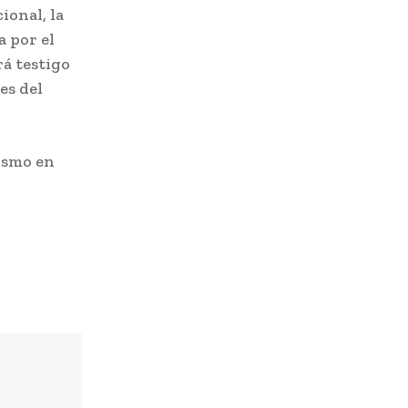
ional, la
 por el
á testigo
es del
lismo en