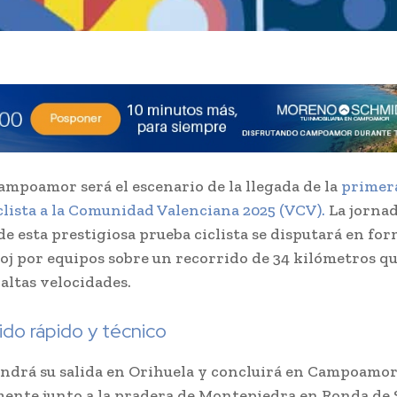
mpoamor será el escenario de la llegada de la
primera
iclista a la Comunidad Valenciana 2025 (VCV).
La jorna
de esta prestigiosa prueba ciclista se disputará en fo
oj por equipos sobre un recorrido de 34 kilómetros q
altas velocidades.
ido rápido y técnico
endrá su salida en Orihuela y concluirá en Campoamor
mente junto a la pradera de Montepiedra en Ronda de