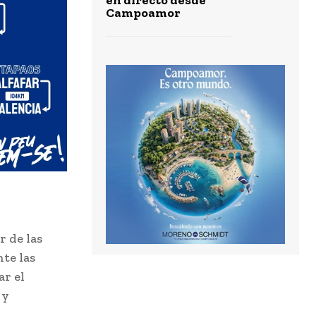
Campoamor
r de las
te las
ar el
 y