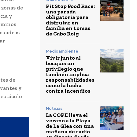
Pit Stop Food Race:
 zonas de
una parada
cia y
obligatoria para
disfrutar en
érminos
familia en Lomas
scuadras
de Cabo Roig
ar
Medioambiente
Vivir junto al
bosque: un
privilegio que
también implica
responsabilidades
tes de
como la lucha
rvantes y
contra incendios
pectáculo
Noticias
La COPE lleva el
verano a la Playa
de La Glea con una
mañana de radio
en directo desde