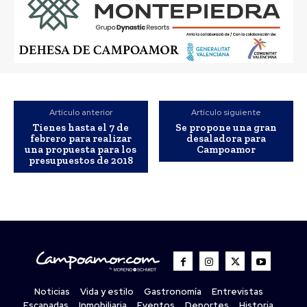
Artículo anterior
Artículo siguiente
Tienes hasta el 7 de
Se propone una gran
febrero para realizar
desaladora para
una propuesta para los
Campoamor
presupuestos de 2018
Noticias
Vida y estilo
Gastronomía
Entrevistas
Escapadas
Inmobiliaria
Eventos
Deportes
Historia