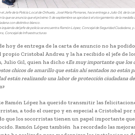
l Jefe de la Policía Local de Orihuela, José María Pomares, hace entrega a Julio Gil, de la cart
 la que se anuncia que el próximo 5 de septiembre se aprobará el otorgamiento de la medalla al
adana con distintivo blanco.
la izquierda del jefe de policía se encuentra Ramón López, Concejal de Seguridad Ciudadana, y 
a, Concejal de Infraestructuras
 de hoy de entrega de la carta de anuncio no ha podido
 propio Cristobal Andreu y la ha recibido el jefe de lo
, Julio Gil, quien ha dicho «
Es muy importante que los 
stos chicos de amarillo que están ahí sentados no están p
dad están realizando una labor de protección ciudadana 
a»
te Ramón López ha querido transmitir las felicitacione
rristas, a todo el cuerpo y en especial a Cristobal por 
do que los socorristas tienen un papel importante que
cido. Ramón López también ha recordado las mejoras