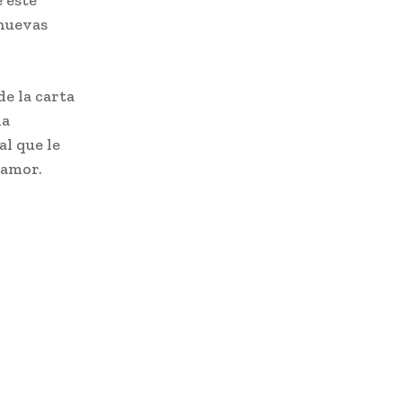
 este
 nuevas
e la carta
la
l que le
poamor.