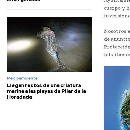
Ayuntamien
cuerpo y h
inversione
Nosotros e
de anuncio
Protección
felicitamo
Medioambiente
Llegan restos de una criatura
marina a las playas de Pilar de la
Horadada