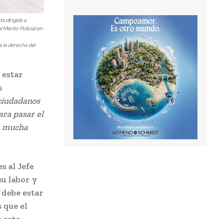
a dirigida a
 Mérito Policial en
a la derecha del
 estar
s
ciudadanos
ara pasar el
de mucha
s al Jefe
su labor y
 debe estar
 que el