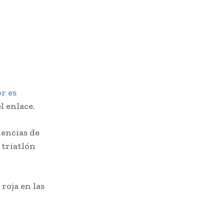
r es
l enlace.
iencias de
 triatlón
roja en las