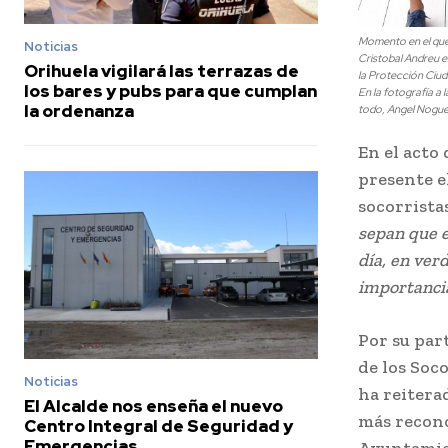
Momento en el que e
Noticias
Cristobal Andreu en
Orihuela vigilará las terrazas de
la Protección Ciud
los bares y pubs para que cumplan
En la fotografía a 
la ordenanza
todo, Angel Noguer
En el acto
presente el
socorristas
sepan que e
día, en ver
importanci
Por su par
de los Soco
Noticias
ha reitera
El Alcalde nos enseña el nuevo
más recono
Centro Integral de Seguridad y
Emergencias