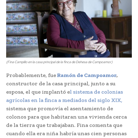
(Fina Campillo en la casa principal de la finca de Dehesa de Campoamor)
Probablemente, fue
Ramón de Campoamor
,​
constructor de la casa principal, junto​ a su
esposa, el que implantó e
l sistema​ de colonias
agrícolas en la finca a mediados​ del siglo XIX,
sistema que promovía el asentamiento de
colonos para que habitaran​ una vivienda cerca
de la tierra que​ trabajaban. Fina comenta que
cuando ella​ era niña habría unas cien personas