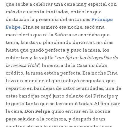
que se iba a celebrar una cena​ muy especial con
más de cuarenta invitados,​ entre los que
destacaba la presencia​ del entonces
Príncipe
Felipe
. Fina se​ esmeró esa noche, sacó una
mantelería​ que ni la Señora se acordaba que
tenía,​ la estuvo planchando durante tres días​
hasta que quedó perfecta y puso la mesa,​ los
cubiertos y la vajilla “
me fijé en las fotografías​ de
la revista Hola
”, la señora de​ la Casa no daba
crédito, la mesa estaba​ perfecta. Esa noche Fina
hizo un menú​ en el que incluyó croquetas, que
repartió​ en bandejas de catorce unidades, una​ de
estas bandejas cayó justo delante del​ Príncipe y
le gustó tanto que se las comió​ todas. Al finalizar
la cena,
Don Felipe
quiso​ entrar en la cocina
para saludar a la cocinera,​ y después de un
emotivo abrazo le​ dijo que sus croquetas eran