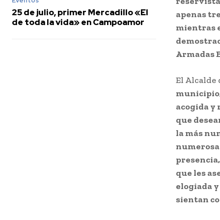
reservista
Eventos
25 de julio, primer Mercadillo «El
apenas tre
de toda la vida» en Campoamor
mientras e
demostraci
Armadas Br
El Alcalde
municipio,
acogida y 
que desea
la más num
numerosa d
presencia,
que les as
elogiada y
sientan co