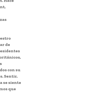
n. Hace
nt,
rzas
estro
ar de
residentes
ritánicos,
s
dos con su
s. Sentir,
a se siente
amos que