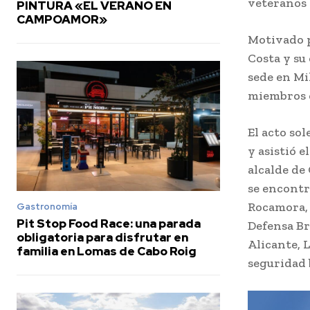
veteranos 
PINTURA «EL VERANO EN
CAMPOAMOR»
Motivado p
Costa y su
sede en Mi
miembros e
El acto so
y asistió e
alcalde de
se encontr
Rocamora, 
Gastronomía
Pit Stop Food Race: una parada
Defensa Br
obligatoria para disfrutar en
Alicante, 
familia en Lomas de Cabo Roig
seguridad 