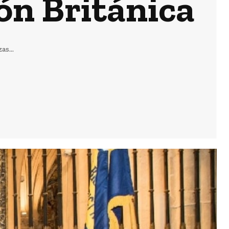
ón Británica
as...