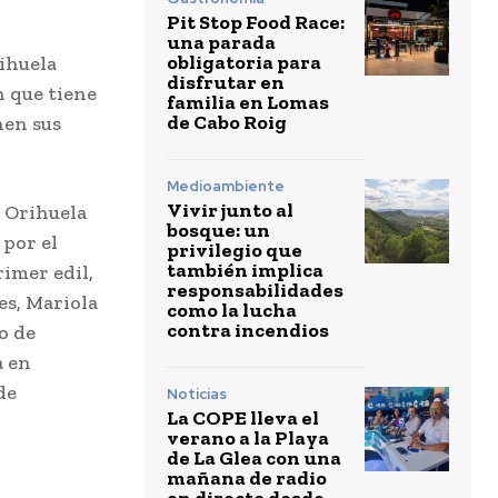
Pit Stop Food Race:
una parada
obligatoria para
ihuela
disfrutar en
n que tiene
familia en Lomas
de Cabo Roig
nen sus
Medioambiente
Vivir junto al
e Orihuela
bosque: un
 por el
privilegio que
también implica
rimer edil,
responsabilidades
es, Mariola
como la lucha
contra incendios
o de
a en
de
Noticias
La COPE lleva el
verano a la Playa
de La Glea con una
mañana de radio
en directo desde