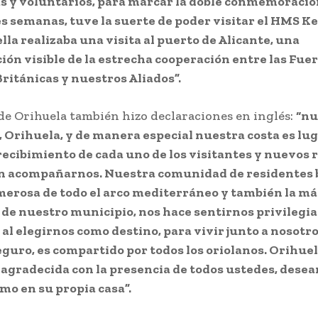
s y voluntarios, para marcar la doble conmemoració
s semanas, tuve la suerte de poder visitar el HMS Ke
lla realizaba una visita al puerto de Alicante, una
ón visible de la estrecha cooperación entre las Fue
itánicas y nuestros Aliados”.
 de Orihuela también hizo declaraciones en inglés:
“nu
 Orihuela, y de manera especial nuestra costa es lug
recibimiento de cada uno de los visitantes y nuevos 
n acompañarnos. Nuestra comunidad de residentes b
erosa de todo el arco mediterráneo y también la má
e nuestro municipio, nos hace sentirnos privilegia
 al elegirnos como destino, para vivir junto a nosotro
eguro, es compartido por todos los oriolanos. Orihuel
 agradecida con la presencia de todos ustedes, dese
mo en su propia casa”.