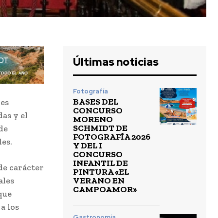
Últimas noticias
Fotografía
BASES DEL
 es
CONCURSO
as y el
MORENO
SCHMIDT DE
de
FOTOGRAFÍA 2026
es.
Y DEL I
CONCURSO
INFANTIL DE
de carácter
PINTURA «EL
VERANO EN
ales
CAMPOAMOR»
que
a los
Gastronomía