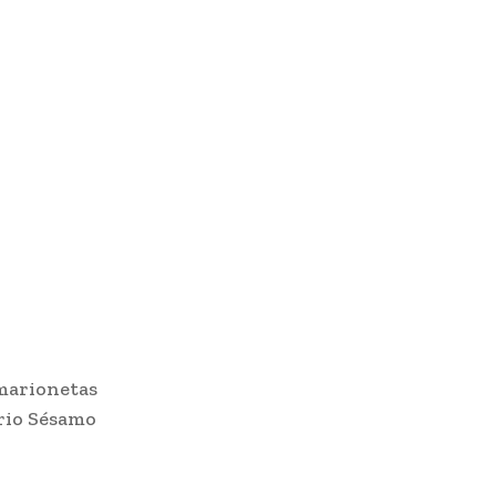
 marionetas
rrio Sésamo