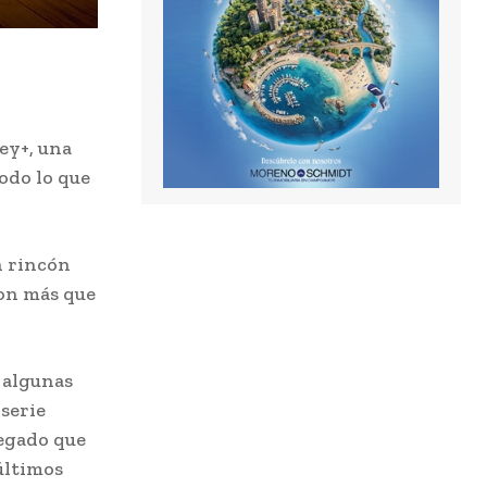
ney+, una
odo lo que
n rincón
son más que
 algunas
 serie
segado que
últimos