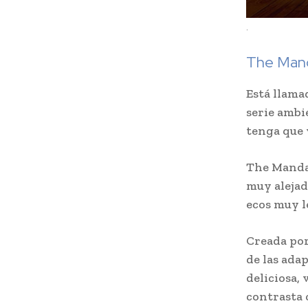
.
The Mand
Está llamad
serie ambi
tenga que 
The Mandal
muy alejado
ecos muy l
Creada por
de las ada
deliciosa,
contrasta 