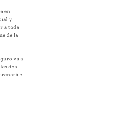
ie en
ial y
r a toda
ue de la
eguro va a
les dos
trenará el