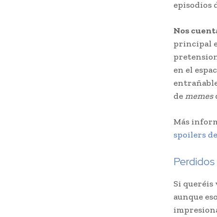
episodios 
Nos cuent
principal 
pretension
en el espac
entrañable
de
memes
Más inform
spoilers d
Perdidos 
Si queréis 
aunque eso 
impresion