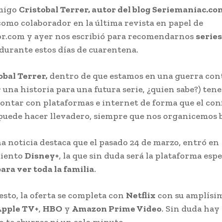
migo
Cristobal Terrer, autor del blog Seriemaniac.co
como colaborador en la última revista en papel de
.com y ayer nos escribió para recomendarnos
series
 durante estos días de cuarentena.
obal Terrer,
dentro de que estamos en una guerra cont
r una historia para una futura serie, ¿quien sabe?) ten
contar con plataformas e internet de forma que el co
 puede hacer llevadero, siempre que nos organicemos 
 noticia destaca que el pasado 24 de marzo, entró en
iento
Disney+
, la que sin duda será la plataforma esp
para ver toda la familia
.
esto, la oferta se completa con
Netflix
con su amplísi
pple TV+
,
HBO
y
Amazon Prime Video
. Sin duda hay