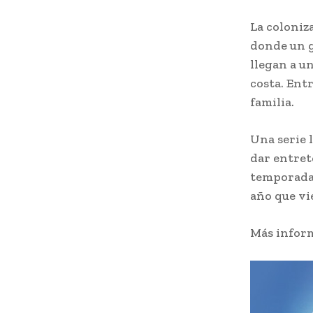
La coloniz
donde un g
llegan a u
costa. Ent
familia.
Una serie 
dar entret
temporadas
año que vi
Más inform