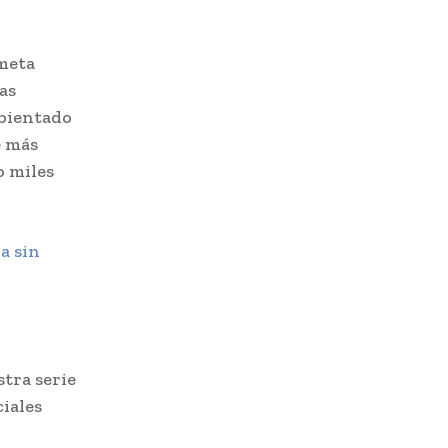
meta
as
mbientado
e más
o miles
a sin
stra serie
ciales