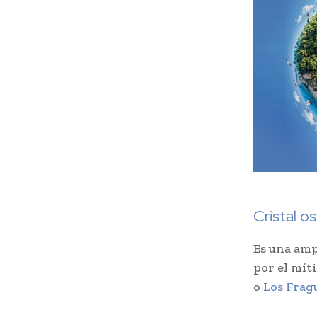
Cristal o
Es una amp
por el mít
o
Los Frag