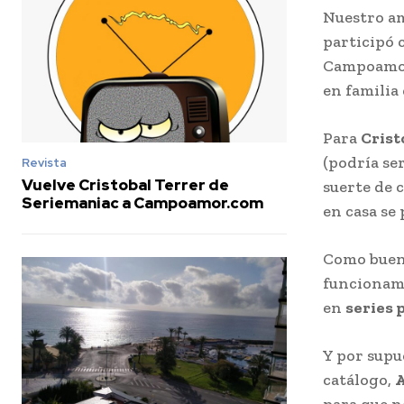
Nuestro a
participó 
Campoamor
en familia
Para
Crist
(podría se
Revista
Vuelve Cristobal Terrer de
suerte de 
Seriemaniac a Campoamor.com
en casa se
Como buena
funcionam
en
series 
Y por supu
catálogo,
A