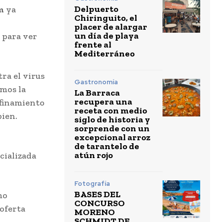
Delpuerto
m
ya
Chiringuito, el
placer de alargar
un día de playa
para ver
frente al
Mediterráneo
ra el virus
Gastronomía
emos la
La Barraca
recupera una
nfinamiento
receta con medio
bien.
siglo de historia y
sorprende con un
excepcional arroz
de tarantelo de
atún rojo
ecializada
Fotografía
BASES DEL
mo
CONCURSO
 oferta
MORENO
SCHMIDT DE