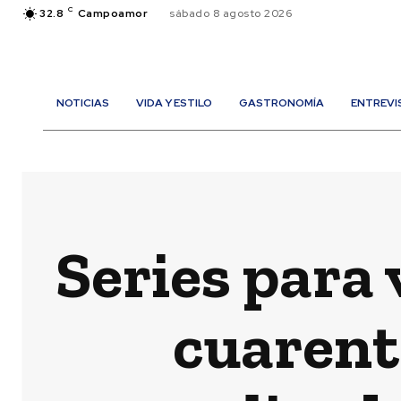
C
32.8
Campoamor
sábado 8 agosto 2026
NOTICIAS
VIDA Y ESTILO
GASTRONOMÍA
ENTREVI
Series para 
cuarent