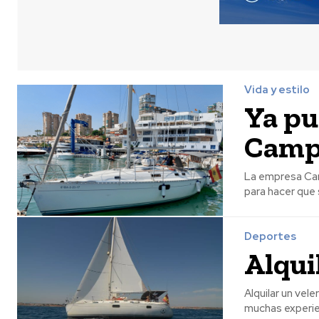
Vida y estilo
Ya pu
Camp
La empresa Ca
para hacer que 
Deportes
Alqui
Alquilar un velero, un verdadero pla
muchas experie