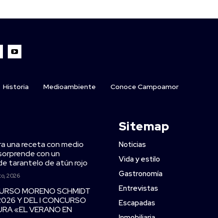
Historia
Medioambiente
Conoce Campoamor
Sitemap
ra una receta con medio
Noticias
y sorprende con un
Vida y estilo
de tarantelo de atún rojo
Gastronomía
to, 2026
Entrevistas
CURSO MORENO SCHMIDT
2026 Y DEL I CONCURSO
Escapadas
TURA «EL VERANO EN
Inmobiliaria