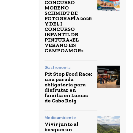
CONCURSO
MORENO
SCHMIDT DE
FOTOGRAFÍA 2026
Y DEL I
CONCURSO
INFANTIL DE
PINTURA «EL
VERANO EN
CAMPOAMOR»
Gastronomía
Pit Stop Food Race:
una parada
obligatoria para
disfrutar en
familia en Lomas
de Cabo Roig
Medioambiente
Vivir junto al
bosque: un