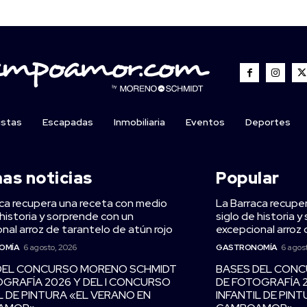
istas
Escapadas
Inmobiliaria
Eventos
Deportes
mas noticias
Popular
ca recupera una receta con medio
La Barraca recupe
 historia y sorprende con un
siglo de historia 
nal arroz de tarantelo de atún rojo
excepcional arroz 
OMÍA
6 agosto, 2026
GASTRONOMÍA
6 agos
DEL CONCURSO MORENO SCHMIDT
BASES DEL CON
OGRAFÍA 2026 Y DEL I CONCURSO
DE FOTOGRAFÍA 
L DE PINTURA «EL VERANO EN
INFANTIL DE PIN