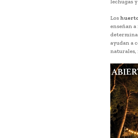
lechugas y
Los
huerto
enseñan a 
determinad
ayudan a c
naturales,