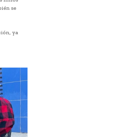
bién se
ión, ya