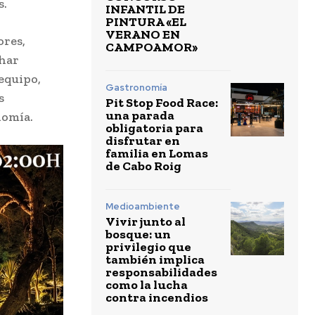
s.
INFANTIL DE
PINTURA «EL
VERANO EN
ores,
CAMPOAMOR»
char
equipo,
Gastronomía
s
Pit Stop Food Race:
una parada
nomía.
obligatoria para
disfrutar en
familia en Lomas
de Cabo Roig
Medioambiente
Vivir junto al
bosque: un
privilegio que
también implica
responsabilidades
como la lucha
contra incendios