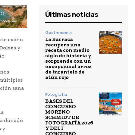
Últimas noticias
Gastronomía
La Barraca
strucción
recupera una
 Dolse
s y
receta con medio
siglo de historia y
ño.
sorprende con un
excepcional arroz
de tarantelo de
mnos
atún rojo
múltiples
ación sana
Fotografía
BASES DEL
CONCURSO
MORENO
ha
SCHMIDT DE
ha donado
FOTOGRAFÍA 2026
Y DEL I
s y
CONCURSO