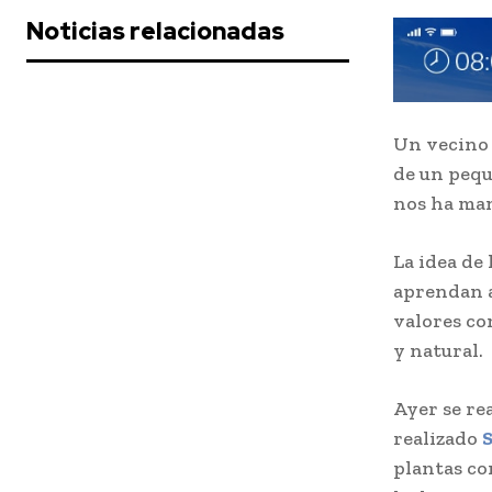
Noticias relacionadas
Un vecino
de un pequ
nos ha man
La idea de
aprendan a
valores com
y natural.
Ayer se re
realizado
S
plantas co