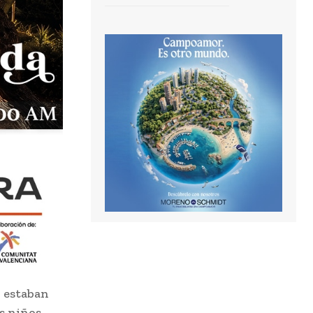
y estaban
os niños