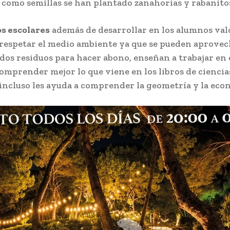
 como semillas se han plantado zanahorias y rabanito
s escolares
además de desarrollar en los alumnos val
respetar el medio ambiente ya que se pueden aprove
os residuos para hacer abono, enseñan a trabajar en 
omprender mejor lo que viene en los libros de ciencia
 incluso les ayuda a comprender la geometría y la eco