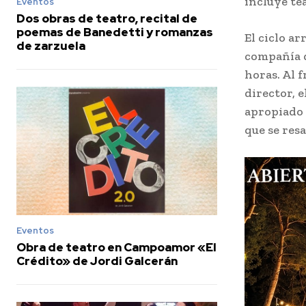
incluye te
Eventos
Dos obras de teatro, recital de
poemas de Banedetti y romanzas
El ciclo a
de zarzuela
compañía d
horas. Al 
director, 
apropiado 
que se res
Eventos
Obra de teatro en Campoamor «El
Crédito» de Jordi Galcerán