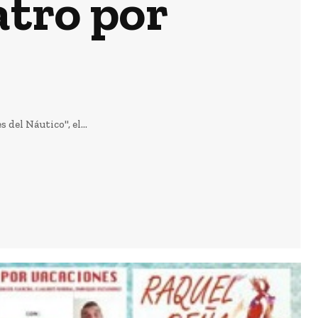
atro por
el Náutico", el...