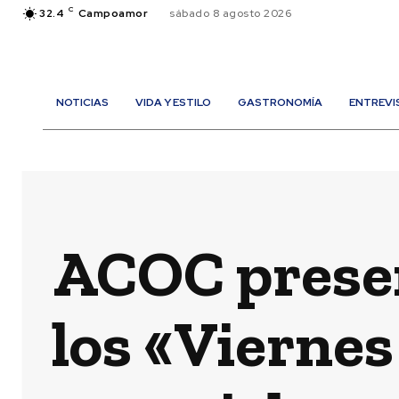
C
32.4
Campoamor
sábado 8 agosto 2026
NOTICIAS
VIDA Y ESTILO
GASTRONOMÍA
ENTREVI
ACOC presen
los «Viernes