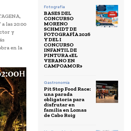
Fotografía
BASES DEL
ARTAGENA,
CONCURSO
MORENO
a las 20:00
SCHMIDT DE
ctor y
FOTOGRAFÍA 2026
Y DEL I
ás
CONCURSO
obra en la
INFANTIL DE
PINTURA «EL
VERANO EN
CAMPOAMOR»
Gastronomía
Pit Stop Food Race:
una parada
obligatoria para
disfrutar en
familia en Lomas
de Cabo Roig