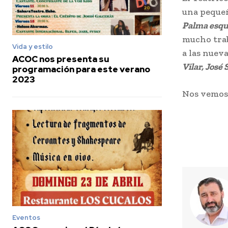
una pequeñ
Palma esqu
mucho trab
Vida y estilo
a las nuev
ACOC nos presenta su
Vilar, José
programación para este verano
2023
Nos vemos
Eventos