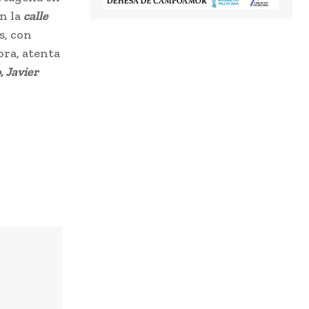
en la
calle
s, con
ra, atenta
 Javier