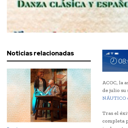
Noticias relacionadas
ACOC, la a
de julio s
NÁUTICO e
Tras el éx
completa p