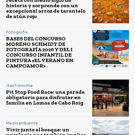
receta con medio siglo de
historia y sorprende con un
excepcional arroz de tarantelo
de atún rojo
Fotografía
BASES DEL CONCURSO
MORENO SCHMIDT DE
FOTOGRAFÍA 2026 Y DEL I
CONCURSO INFANTIL DE
PINTURA «EL VERANO EN
CAMPOAMOR»
Gastronomía
Pit Stop Food Race: una parada
obligatoria para disfrutar en
familia en Lomas de Cabo Roig
Medioambiente
Vivir junto al bosque: un
privilegio que también implica