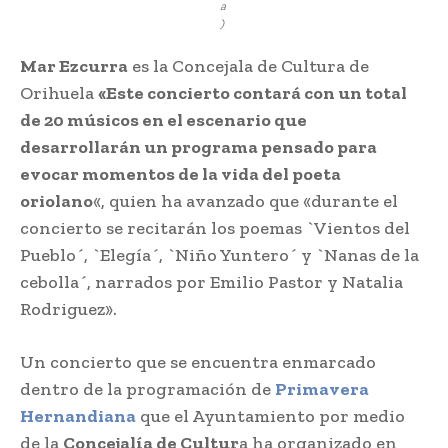
a
)
Mar Ezcurra
es la Concejala de Cultura de
Orihuela
«Este concierto contará con un total
de 20 músicos en el escenario que
desarrollarán un programa pensado para
evocar momentos de la vida del poeta
oriolano
«, quien ha avanzado que «durante el
concierto se recitarán los poemas `Vientos del
Pueblo´, `Elegía´, `Niño Yuntero´ y `Nanas de la
cebolla´, narrados por Emilio Pastor y Natalia
Rodriguez».
Un concierto que se encuentra enmarcado
dentro de la programación de
Primavera
Hernandiana
que el Ayuntamiento por medio
de la
Concejalía de Cultur
a ha organizado en