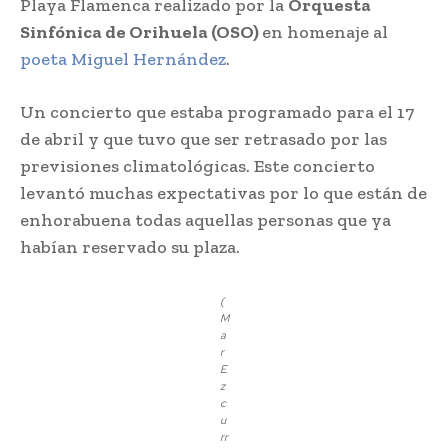
Playa Flamenca realizado por la
Orquesta
Sinfónica de Orihuela (OSO)
en homenaje al
poeta Miguel Hernández
.
Un concierto que estaba programado para el 17
de abril y que tuvo que ser retrasado por las
previsiones climatológicas. Este concierto
levantó muchas expectativas por lo que están de
enhorabuena todas aquellas personas que ya
habían reservado su plaza.
(
M
a
r
E
z
c
u
rr