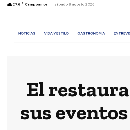
C
27.6
Campoamor
sábado 8 agosto 2026
NOTICIAS
VIDA Y ESTILO
GASTRONOMÍA
ENTREVI
El restaur
sus eventos