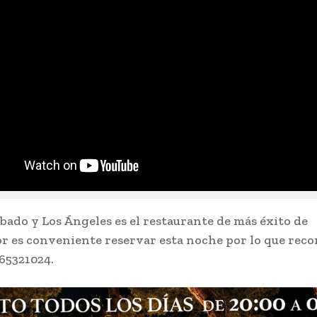
bado y Los Ángeles es el restaurante de más éxito de
 es conveniente reservar esta noche por lo que re
965321024.