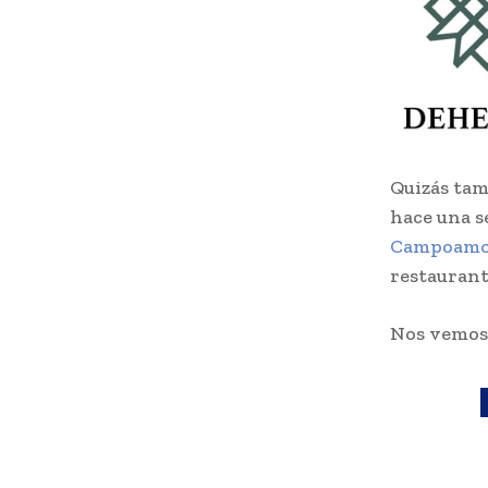
Quizás tam
hace una s
Campoam
restaurant
Nos vemo