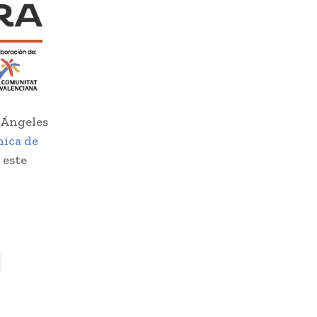
s Ángeles
ica de
 este