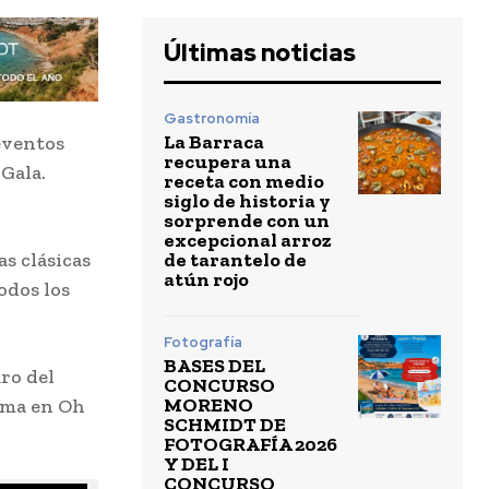
Últimas noticias
Gastronomía
La Barraca
eventos
recupera una
Gala.
receta con medio
siglo de historia y
sorprende con un
excepcional arroz
de tarantelo de
s clásicas
atún rojo
odos los
Fotografía
BASES DEL
ro del
CONCURSO
MORENO
arma en Oh
SCHMIDT DE
FOTOGRAFÍA 2026
Y DEL I
CONCURSO