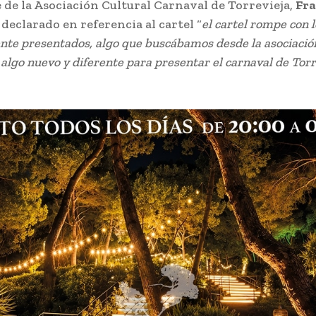
 de la Asociación Cultural Carnaval de Torrevieja,
Fra
a declarado en referencia al cartel “
el cartel rompe con l
te presentados, algo que buscábamos desde la asociació
lgo nuevo y diferente para presentar el carnaval de Torr