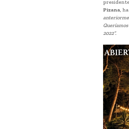
presidente
Pizana
, h
anteriormen
Queríamos a
2022”.