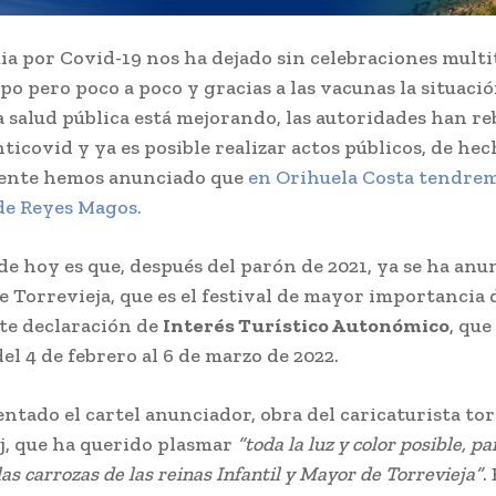
a por Covid-19 nos ha dejado sin celebraciones multi
po pero poco a poco y gracias a las vacunas la situaci
a salud pública está mejorando, las autoridades han re
ticovid y ya es posible realizar actos públicos, de he
ente hemos anunciado que
en Orihuela Costa tendre
de Reyes Magos.
 de hoy es que, después del parón de 2021, ya se ha anu
e Torrevieja, que es el festival de mayor importancia 
te declaración de
Interés Turístico Autonómico
, que
el 4 de febrero al 6 de marzo de 2022.
entado el cartel anunciador, obra del caricaturista to
, que ha querido plasmar
“toda la luz y color posible, p
as carrozas de las reinas Infantil y Mayor de Torrevieja”
. 