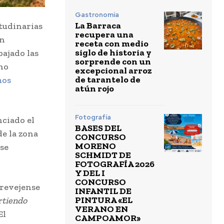
Gastronomía
La Barraca
tudinarias
recupera una
ón
receta con medio
siglo de historia y
bajado las
sorprende con un
cho
excepcional arroz
de tarantelo de
mos
atún rojo
Fotografía
nciado el
BASES DEL
de la zona
CONCURSO
MORENO
 se
SCHMIDT DE
FOTOGRAFÍA 2026
Y DEL I
CONCURSO
rrevejense
INFANTIL DE
PINTURA «EL
artiendo
VERANO EN
El
CAMPOAMOR»