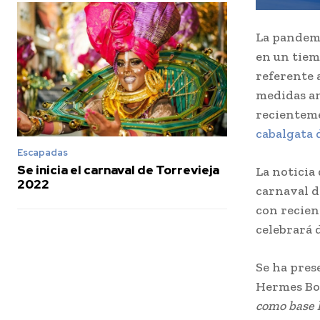
La pandemi
en un tiem
referente 
medidas an
recientem
cabalgata 
Escapadas
Se inicia el carnaval de Torrevieja
La noticia
2022
carnaval d
con recien
celebrará d
Se ha pres
Hermes Boj
como base l