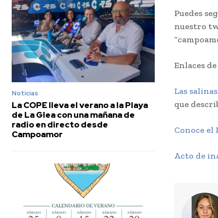
Puedes seg
nuestro t
“campoam
Enlaces de
Las salina
Noticias
que descri
La COPE lleva el verano a la Playa
de La Glea con una mañana de
radio en directo desde
Conoce el 
Campoamor
Acto de in