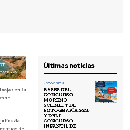
Últimas noticias
Fotografía
BASES DEL
isaje
» en la
CONCURSO
amor,
MORENO
SCHMIDT DE
FOTOGRAFÍA 2026
Y DEL I
CONCURSO
jalías de
INFANTIL DE
grafías del