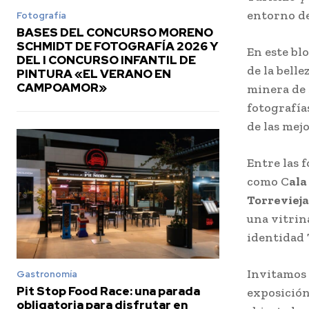
entorno de 
Fotografía
BASES DEL CONCURSO MORENO
SCHMIDT DE FOTOGRAFÍA 2026 Y
En este bl
DEL I CONCURSO INFANTIL DE
de la bell
PINTURA «EL VERANO EN
CAMPOAMOR»
minera de 
fotografía
de las mej
Entre las 
como C
ala
Torrevieja
una vitrin
identidad 
Invitamos 
Gastronomía
Pit Stop Food Race: una parada
exposición
obligatoria para disfrutar en