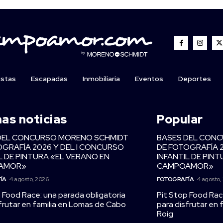
istas
Escapadas
Inmobiliaria
Eventos
Deportes
mas noticias
Popular
DEL CONCURSO MORENO SCHMIDT
BASES DEL CON
OGRAFÍA 2026 Y DEL I CONCURSO
DE FOTOGRAFÍA 
L DE PINTURA «EL VERANO EN
INFANTIL DE PIN
AMOR»
CAMPOAMOR»
ÍA
4 agosto, 2026
FOTOGRAFÍA
4 agosto,
 Food Race: una parada obligatoria
Pit Stop Food Rac
frutar en familia en Lomas de Cabo
para disfrutar en
Roig