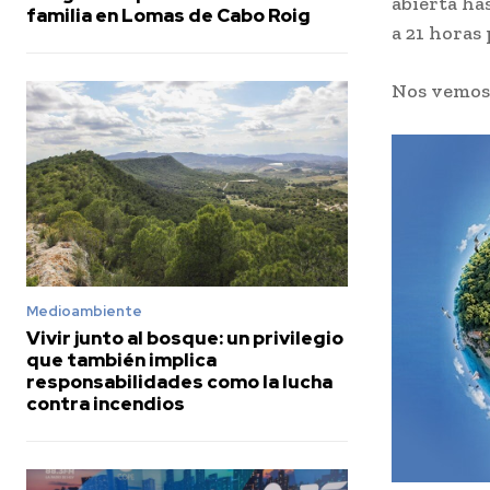
abierta ha
familia en Lomas de Cabo Roig
a 21 horas 
Nos vemo
Medioambiente
Vivir junto al bosque: un privilegio
que también implica
responsabilidades como la lucha
contra incendios