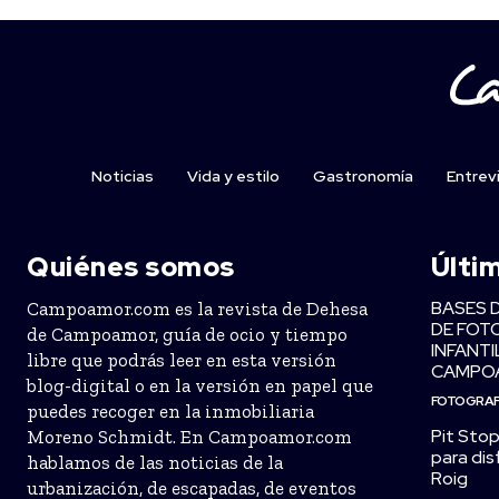
Noticias
Vida y estilo
Gastronomía
Entrev
Quiénes somos
Últi
BASES 
Campoamor.com es la revista de Dehesa
DE FOT
de Campoamor, guía de ocio y tiempo
INFANTI
libre que podrás leer en esta versión
CAMPO
blog-digital o en la versión en papel que
FOTOGRAF
puedes recoger en la inmobiliaria
Pit Stop
Moreno Schmidt. En Campoamor.com
para dis
hablamos de las noticias de la
Roig
urbanización, de escapadas, de eventos