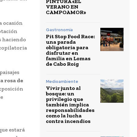
PINTURA «EL
VERANO EN
CAMPOAMOR»
a ocasión
Gastronomía
otación
Pit Stop Food Race:
s haciendo
una parada
obligatoria para
copilatoria
disfrutar en
familia en Lomas
de Cabo Roig
paisajes
na rosa de
Medioambiente
Vivir junto al
xposición
bosque: un
de
privilegio que
también implica
responsabilidades
como la lucha
contra incendios
que estará