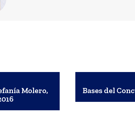
efanía Molero,
Bases del Con
2016