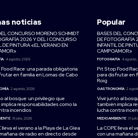
mas noticias
Popular
DEL CONCURSO MORENO SCHMIDT
BASES DEL CON
OGRAFÍA 2026 Y DEL I CONCURSO
DE FOTOGRAFÍA 
L DE PINTURA «EL VERANO EN
INFANTIL DE PIN
AMOR»
CAMPOAMOR»
ÍA
4 agosto, 2026
FOTOGRAFÍA
4 agosto,
 Food Race: una parada obligatoria
Pit Stop Food Rac
frutar en familia en Lomas de Cabo
para disfrutar en
Roig
OMÍA
2 agosto, 2026
GASTRONOMÍA
2 agos
to al bosque: un privilegio que
Vivir junto al bosq
implica responsabilidades como la
también implica r
ntra incendios
lucha contra ince
IENTE
31 julio, 2026
MEDIOAMBIENTE
31 juli
lleva el verano a la Playa de La Glea
La COPE lleva el v
 mañana de radio en directo desde
con una mañana de