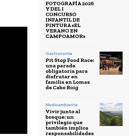
FOTOGRAFÍA 2026
Y DEL I
CONCURSO
INFANTIL DE
PINTURA «EL
VERANO EN
CAMPOAMOR»
Gastronomía
Pit Stop Food Race:
una parada
obligatoria para
disfrutar en
familia en Lomas
de Cabo Roig
Medioambiente
Vivir junto al
bosque: un
privilegio que
también implica
responsabilidades