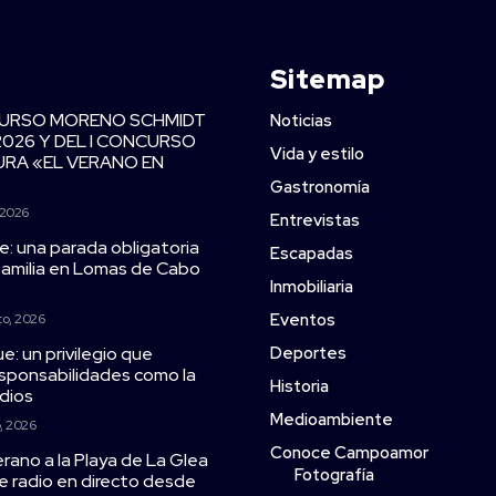
Sitemap
CURSO MORENO SCHMIDT
Noticias
2026 Y DEL I CONCURSO
Vida y estilo
TURA «EL VERANO EN
Gastronomía
 2026
Entrevistas
e: una parada obligatoria
Escapadas
 familia en Lomas de Cabo
Inmobiliaria
Eventos
to, 2026
ue: un privilegio que
Deportes
esponsabilidades como la
Historia
ndios
Medioambiente
o, 2026
Conoce Campoamor
erano a la Playa de La Glea
Fotografía
 radio en directo desde