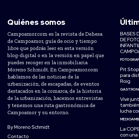
Quiénes somos
Últi
BASES 
Campoamor.com es la revista de Dehesa
DE FOT
de Campoamor, guía de ocio y tiempo
INFANTI
libre que podrás leer en esta versión
CAMPO
blog-digital o en la versión en papel que
FOTOGRAF
puedes recoger en la inmobiliaria
Pit Stop
Moreno Schmidt. En Campoamor.com
para dis
hablamos de las noticias de la
Roig
urbanización, de escapadas, de eventos
GASTRON
destacados en la comarca, de la historia
de la urbanización, hacemos entrevistas
Vivir jun
también 
y tenemos una ruta gastronómica de
lucha co
Campoamor y su entorno.
MEDIOAMB
By Moreno Schmidt
La COPE 
con una
Contacto