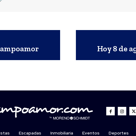
e Campoamor
Hoy 8 de a
istas
Escapadas
Inmobiliaria
Eventos
Deportes