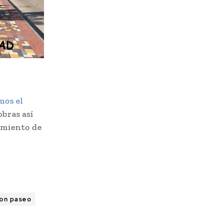
mos el
obras así
tamiento de
on paseo