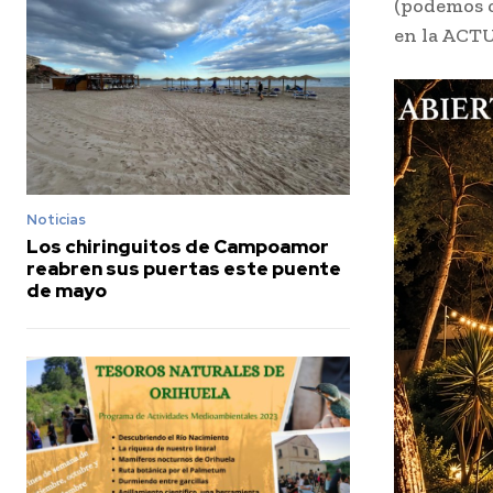
(podemos c
en la ACT
Noticias
Los chiringuitos de Campoamor
reabren sus puertas este puente
de mayo