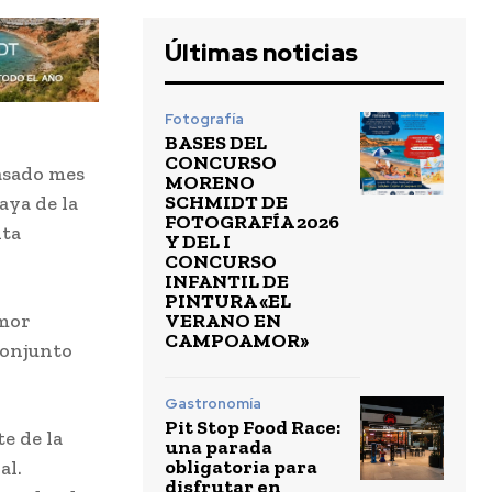
Últimas noticias
Fotografía
BASES DEL
CONCURSO
pasado mes
MORENO
SCHMIDT DE
aya de la
FOTOGRAFÍA 2026
nta
Y DEL I
CONCURSO
INFANTIL DE
PINTURA «EL
VERANO EN
amor
CAMPOAMOR»
 conjunto
Gastronomía
Pit Stop Food Race:
e de la
una parada
obligatoria para
al.
disfrutar en