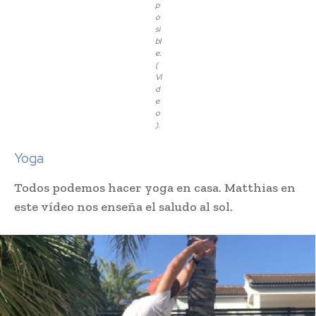
p
o
si
bl
e.
(
Ví
d
e
o
).
Yoga
Todos podemos hacer yoga en casa. Matthias en
este vídeo nos enseña el saludo al sol.