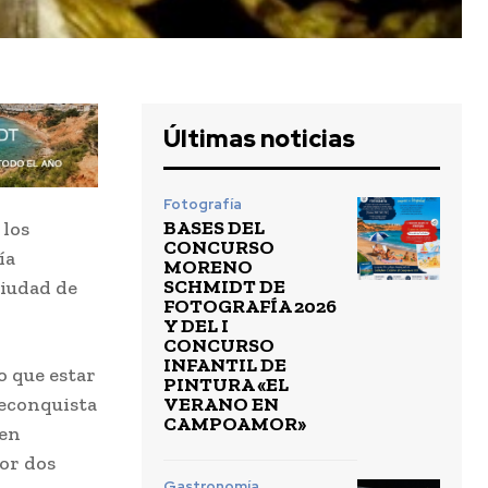
Últimas noticias
Fotografía
BASES DEL
 los
CONCURSO
ía
MORENO
SCHMIDT DE
ciudad de
FOTOGRAFÍA 2026
Y DEL I
CONCURSO
INFANTIL DE
o que estar
PINTURA «EL
VERANO EN
reconquista
CAMPOAMOR»
gen
or dos
Gastronomía