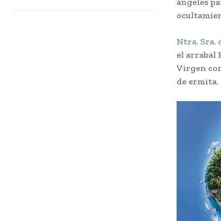
ángeles par
ocultamien
Ntra. Sra.
el arrabal
Virgen con
de ermita.