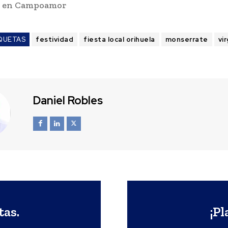
s en Campoamor
QUETAS
festividad
fiesta local orihuela
monserrate
vi
Daniel Robles
as.
¡P