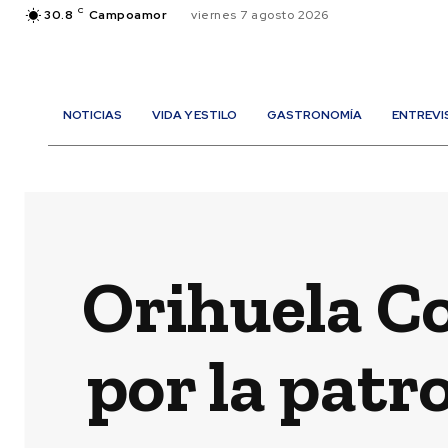
C
30.8
Campoamor
viernes 7 agosto 2026
NOTICIAS
VIDA Y ESTILO
GASTRONOMÍA
ENTREVI
Orihuela Co
por la patr