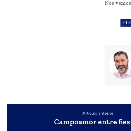
Nos vemo
ETI
Artículo anterior
Campoamor entre fiest