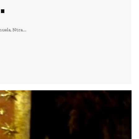
.
ela, Ntra....