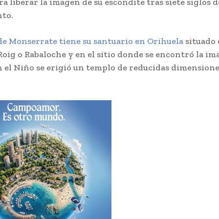
a liberar la imagen de su escondite tras siete siglos d
to.
 de Monserrate tiene su santuario en Orihuela
situado 
 Roig o Rabaloche y en el sitio donde se encontró la im
 el Niño se erigió un templo de reducidas dimension