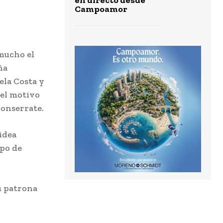
Campoamor
mucho el
ña
ela Costa y
 el motivo
Monserrate.
idea
ipo de
u patrona