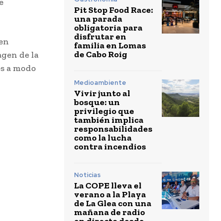
e
Pit Stop Food Race:
una parada
obligatoria para
disfrutar en
en
familia en Lomas
de Cabo Roig
agen de la
es a modo
Medioambiente
Vivir junto al
bosque: un
privilegio que
también implica
responsabilidades
como la lucha
contra incendios
Noticias
La COPE lleva el
verano a la Playa
de La Glea con una
mañana de radio
en directo desde