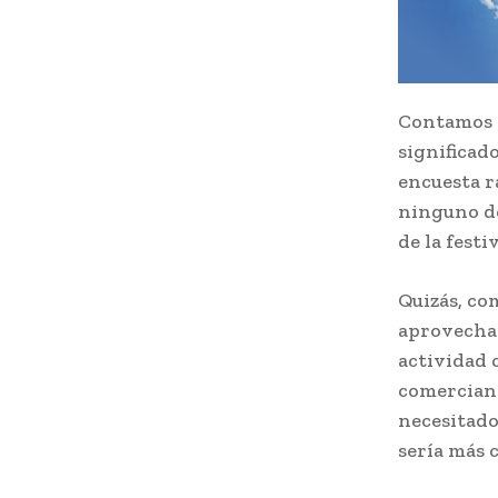
Contamos e
significad
encuesta r
ninguno de
de la fest
Quizás, co
aprovechar
actividad 
comerciant
necesitado
sería más 