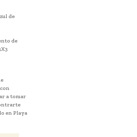
zul de
ento de
 3X3
de
 con
ar a tomar
ontrarte
lo en Playa