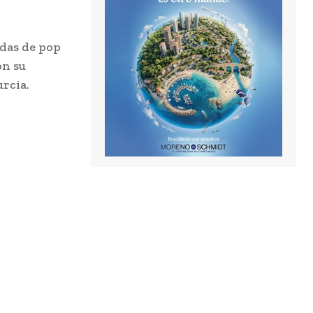
ndas de pop
on su
urcia.