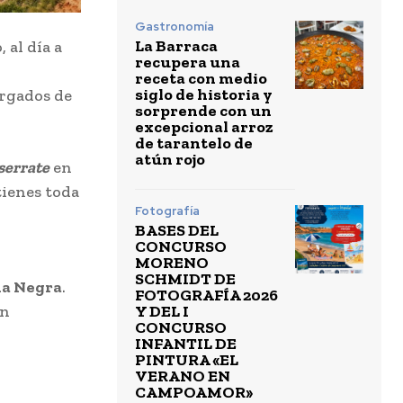
Gastronomía
La Barraca
 al día a
recupera una
receta con medio
siglo de historia y
argados de
sorprende con un
excepcional arroz
de tarantelo de
atún rojo
serrate
en
tienes toda
Fotografía
BASES DEL
CONCURSO
MORENO
SCHMIDT DE
a Negra
.
FOTOGRAFÍA 2026
Y DEL I
on
CONCURSO
INFANTIL DE
PINTURA «EL
VERANO EN
CAMPOAMOR»