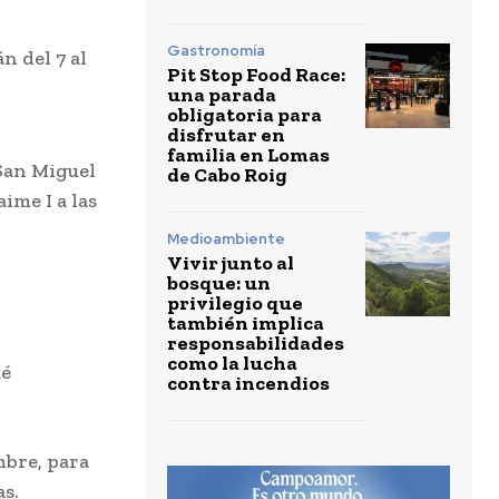
Gastronomía
n del 7 al
Pit Stop Food Race:
una parada
obligatoria para
disfrutar en
familia en Lomas
San Miguel
de Cabo Roig
ime I a las
Medioambiente
Vivir junto al
bosque: un
privilegio que
también implica
responsabilidades
como la lucha
ué
contra incendios
mbre, para
as.