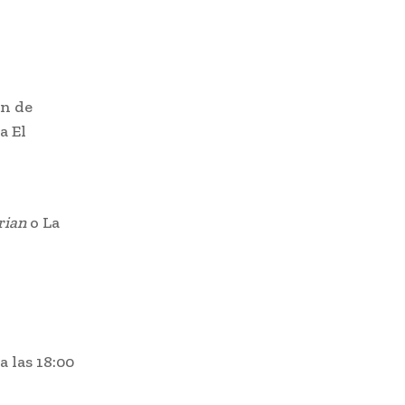
in de
a El
rian
o La
a las 18:00