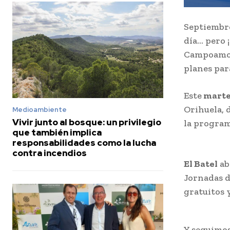
Septiembre
día… pero 
Campoamor 
planes par
Este
marte
Orihuela, 
Medioambiente
Vivir junto al bosque: un privilegio
la program
que también implica
responsabilidades como la lucha
contra incendios
El Batel
ab
Jornadas d
gratuitos 
Y seguimos 