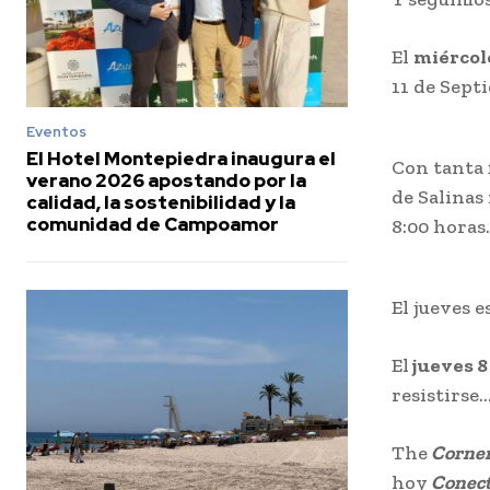
El
miércol
11 de Sept
Eventos
El Hotel Montepiedra inaugura el
Con tanta 
verano 2026 apostando por la
de Salinas 
calidad, la sostenibilidad y la
comunidad de Campoamor
8:00 horas.
El jueves e
El
jueves 8
resistirse
The
Corner
hoy
Conec