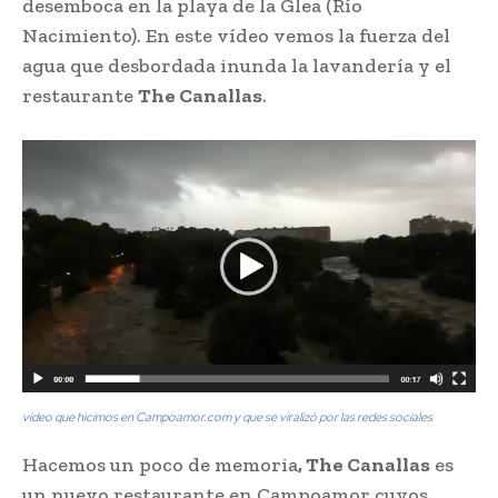
desemboca en la playa de la Glea (Río
Nacimiento). En este vídeo vemos la fuerza del
agua que desbordada inunda la lavandería y el
restaurante
The Canallas
.
vídeo que hicimos en Campoamor.com y que se viralizó por las redes sociales
Hacemos un poco de memoria
, The Canallas
es
un nuevo restaurante en Campoamor cuyos