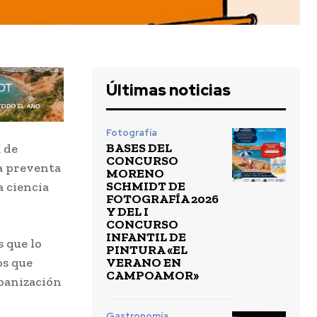
Últimas noticias
Fotografía
BASES DEL
 de
CONCURSO
 a preventa
MORENO
SCHMIDT DE
a ciencia
FOTOGRAFÍA 2026
Y DEL I
CONCURSO
INFANTIL DE
s que lo
PINTURA «EL
VERANO EN
os que
CAMPOAMOR»
rbanización
Gastronomía