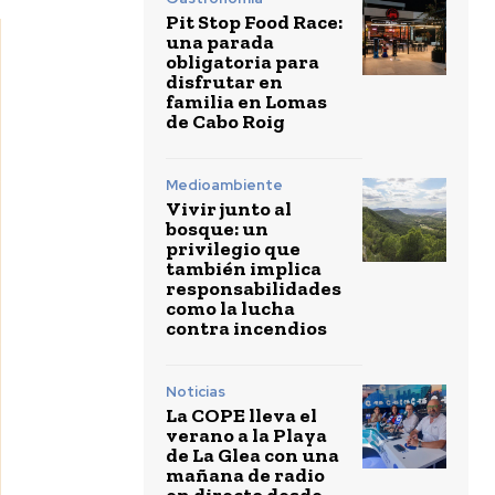
Pit Stop Food Race:
una parada
obligatoria para
disfrutar en
familia en Lomas
de Cabo Roig
Medioambiente
Vivir junto al
bosque: un
privilegio que
también implica
responsabilidades
como la lucha
contra incendios
Noticias
La COPE lleva el
verano a la Playa
de La Glea con una
mañana de radio
en directo desde