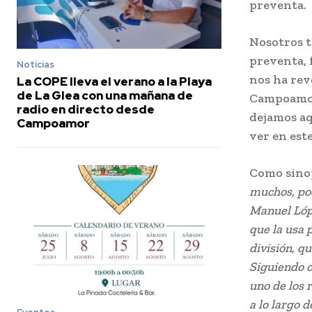
preventa.
Nosotros t
preventa, 
Noticias
nos ha rev
La COPE lleva el verano a la Playa
de La Glea con una mañana de
Campoamor 
radio en directo desde
dejamos aq
Campoamor
ver en est
Como sinop
muchos, poc
Manuel Lópe
que la usa 
división, q
Siguiendo c
uno de los 
a lo largo d