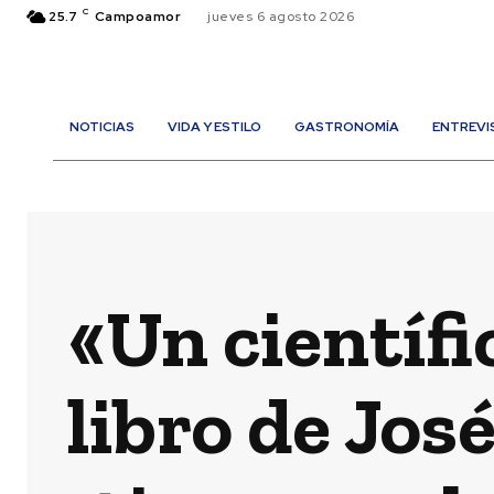
C
25.7
Campoamor
jueves 6 agosto 2026
NOTICIAS
VIDA Y ESTILO
GASTRONOMÍA
ENTREVI
«Un científi
libro de Jos