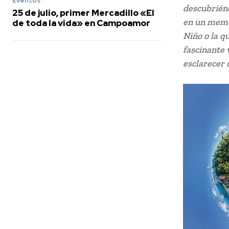
Eventos
descubriénd
25 de julio, primer Mercadillo «El
en un memor
de toda la vida» en Campoamor
Niño o la q
fascinante 
esclarecer 