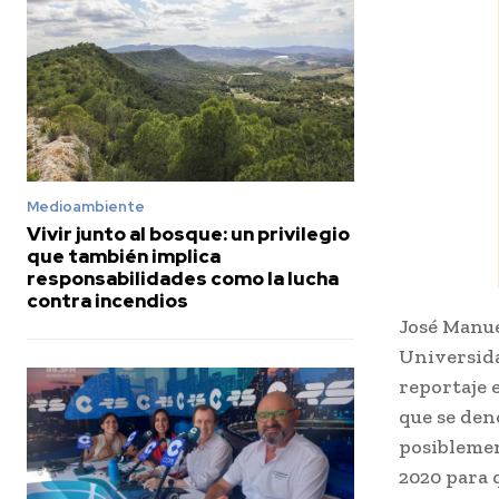
Medioambiente
Vivir junto al bosque: un privilegio
que también implica
responsabilidades como la lucha
contra incendios
José Manue
Universida
reportaje 
que se den
posiblemen
2020 para 