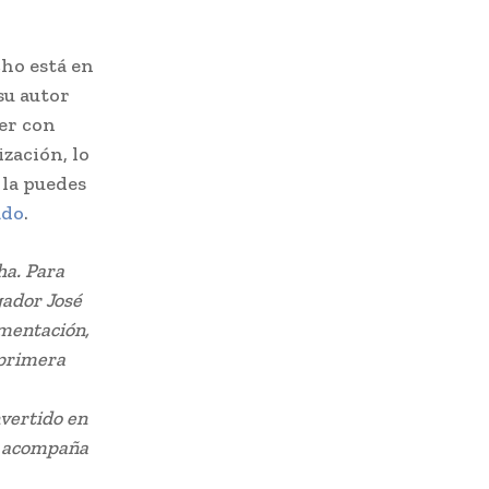
ho está en
su autor
er con
zación, lo
 la puedes
ado
.
a. Para
gador José
imentación,
 primera
nvertido en
os acompaña