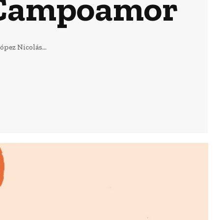
n Campoamor
pez Nicolás...