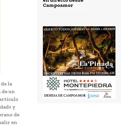
Campoamor
 de la
a de un
artículo
idad» y
verano de
salir en