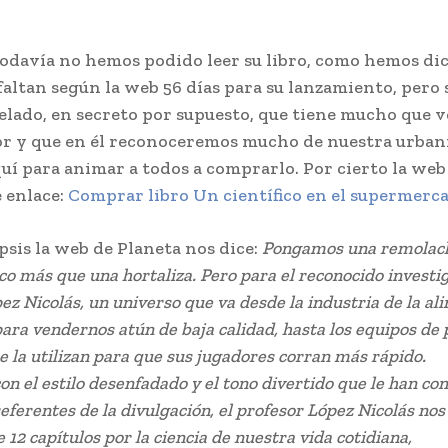
odavía no hemos podido leer su libro, como hemos dic
faltan según la web 56 días para su lanzamiento, pero 
elado, en secreto por supuesto, que tiene mucho que v
y que en él reconoceremos mucho de nuestra urbani
uí para animar a todos a comprarlo. Por cierto la web
e enlace:
Comprar libro Un científico en el supermerc
sis la web de Planeta nos dice:
Pongamos una remolach
o más que una hortaliza. Pero para el reconocido investi
z Nicolás, un universo que va desde la industria de la al
para vendernos atún de baja calidad, hasta los equipos de
ue la utilizan para que sus jugadores corran más rápido.
on el estilo desenfadado y el tono divertido que le han co
referentes de la divulgación, el profesor López Nicolás n
e 12 capítulos por la ciencia de nuestra vida cotidiana,