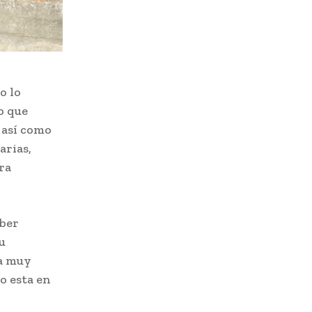
o lo
o que
 así como
arias,
ra
aber
u
ia muy
o esta en