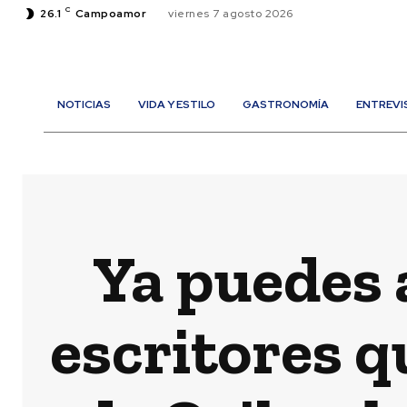
C
26.1
Campoamor
viernes 7 agosto 2026
NOTICIAS
VIDA Y ESTILO
GASTRONOMÍA
ENTREVI
Ya puedes 
escritores q