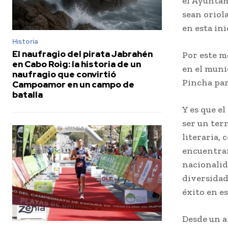
el Ayuntam
sean oriol
en esta ini
Historia
El naufragio del pirata Jabrahén
Por este mo
en Cabo Roig: la historia de un
en el muni
naufragio que convirtió
Pincha par
Campoamor en un campo de
batalla
Y es que e
ser un ter
literaria, 
encuentran
nacionalid
diversidad
éxito en e
Desde un a