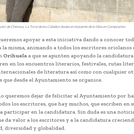
tor de Chenaux, La Torre de los Caballos Azules en el puente de la Glea en Campoamor
ueremos apoyar a esta iniciativa dando a conocer tod
a la misma, animando a todos los escritores oriolanos 
en
Orihuela
a que se apunten apoyando la candidatura
en en los encuentros literarios, festivales, rutas liter
ternacionales de literatura así como con cualquier ot
s que desde el Ayuntamiento se organice.
o queremos dejar de felicitar al Ayuntamiento por h
todos los escritores, que hay muchos, que escriben en s
a participar en la candidatura. Sin duda es una notic
e da valor a los escritores y a la candidatura creciend
d, diversidad y globalidad.