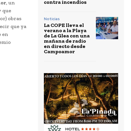
contra incendios
or
, un
y que
or) obras
Noticias
La COPE lleva el
ecir que ya
verano a la Playa
e en
de La Glea con una
mañana de radio
remio
en directo desde
Campoamor