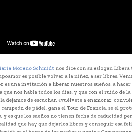
iaria Moreno Schmidt
nos dice con su eslogan Libera 
oamor es posible volver a la niñez, a ser libres. Veni
es una invitación a liberar nuestros sueños, a hacer
a que nos habla todos los días, y que con el ruido de la
 la dejamos de escuchar, «vuélvete a enamorar, convié
n campeón de pádel, gana el Tour de Francia, se el pro
», y es que los sueños no tienen fecha de caducidad pe
alidad que hay que dejarlos libres y conseguir esa fel
midt es el hogar de los sueños y venir a Campoamor 