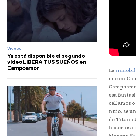
Vídeos
Ya está disponible el segundo
vídeo LIBERA TUS SUEÑOS en
Campoamor
La
inmobil
que en Camp
Campoamor 
esa fantasí
callamos o
niño, se u
de Titanic
hacerlos re
Moreno Sch