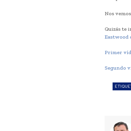
Nos vemo
Quizás te 
Eastwood c
Primer víd
Segundo ví
ETIQUE