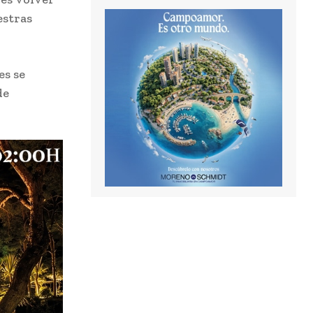
estras
es se
de