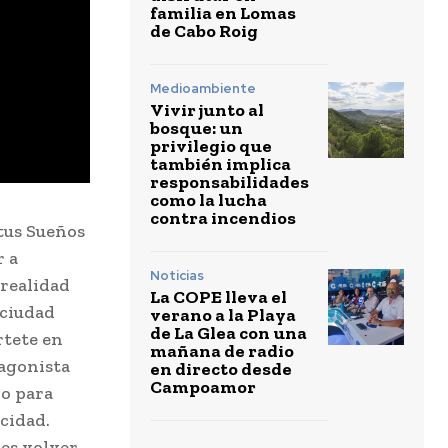
familia en Lomas
de Cabo Roig
Medioambiente
Vivir junto al
bosque: un
privilegio que
también implica
responsabilidades
como la lucha
contra incendios
tus Sueños
r a
Noticias
 realidad
La COPE lleva el
 ciudad
verano a la Playa
de La Glea con una
rtete en
mañana de radio
tagonista
en directo desde
Campoamor
ro para
icidad.
es volver