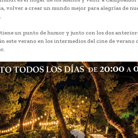
cia, volver a crear un mundo mejor para alegrías de nu
.
 tiene un punto de humor y junto con los dos anterior
n este verano en los intermedios del cine de verano 
r.