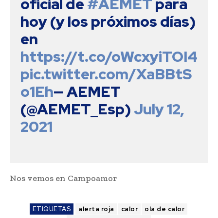
oficial de 
#AEMET
 para 
hoy (y los próximos días) 
en 
https://t.co/oWcxyiTOI4
pic.twitter.com/XaBBtS
o1Eh
— AEMET 
(@AEMET_Esp) 
July 12, 
2021
Nos vemos en Campoamor
ETIQUETAS
alerta roja
calor
ola de calor