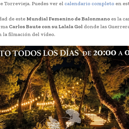
e Torrevieja. Puedes ver el
calendario completo
en est
dad de este
Mundial Femenino de Balonmano
es la c
firma
Carlos Baute con su Lalala Gol
donde las Guerrer
 la filmación del vídeo.