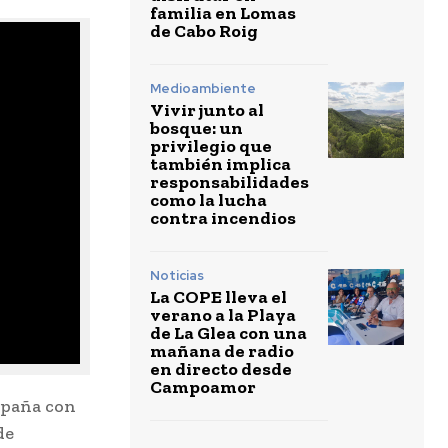
familia en Lomas
de Cabo Roig
Medioambiente
Vivir junto al
bosque: un
privilegio que
también implica
responsabilidades
como la lucha
contra incendios
Noticias
La COPE lleva el
verano a la Playa
de La Glea con una
mañana de radio
en directo desde
Campoamor
spaña con
de