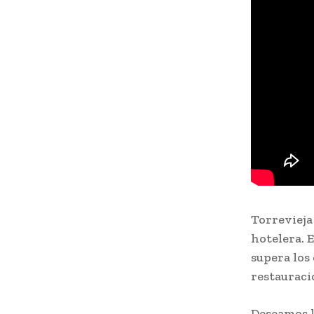
Torrevieja
hotelera. 
supera los
restauraci
Deseamos l