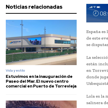
Noticias relacionadas
España es 
de este ev
se disputa
La selecci
están incl
en Torrevi
Vida y estilo
Estuvimos en la inauguración de
donde jugar
Paseo del Mar. El nuevo centro
Uzbequistá
comercial en Puerto de Torrevieja
Lola es la
salinera d