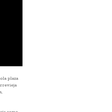
ola plaza
rrevieja
s,
ieja como