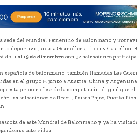
la sede del Mundial Femenino de Balonmano y Torrevie
ento deportivo junto a Granollers, Lliria y Castellón. 
rá del
1 al 19 de diciembre
con 32 selecciones participa
ón española de balonmano, también llamadas Las Guerr
uidas en el grupo H junto a Austria, China y Argentina
eja esta primera fase de la competición al igual que el
án las selecciones de Brasil, Países Bajos, Puerto Rico
n.
 mascota de este Mundial de Balonmano y ya ha visitad
ejándonos este vídeo: