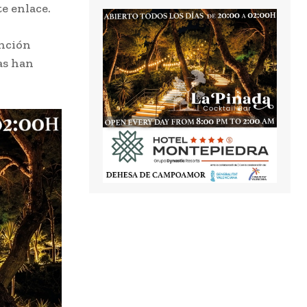
e enlace.
anción
as han