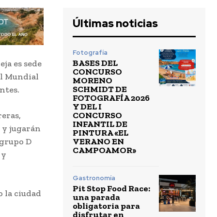
Últimas noticias
Fotografía
BASES DEL
ja es sede
CONCURSO
El Mundial
MORENO
SCHMIDT DE
ntes.
FOTOGRAFÍA 2026
Y DEL I
CONCURSO
eras,
INFANTIL DE
 y jugarán
PINTURA «EL
VERANO EN
 grupo D
CAMPOAMOR»
 y
Gastronomía
Pit Stop Food Race:
o la ciudad
una parada
obligatoria para
disfrutar en