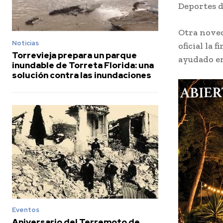
Deportes d
Otra nove
Noticias
oficial la 
Torrevieja prepara un parque
ayudado en
inundable de Torreta Florida: una
solución contra las inundaciones
Eventos
Aniversario del Terremoto de