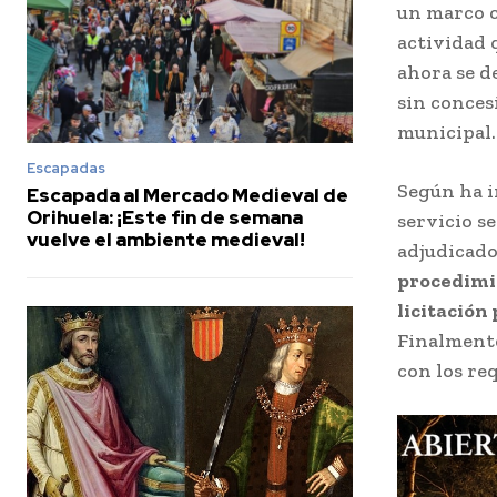
un marco c
actividad 
ahora se d
sin conces
municipal.
Escapadas
Según ha i
Escapada al Mercado Medieval de
Orihuela: ¡Este fin de semana
servicio se
vuelve el ambiente medieval!
adjudicad
procedimi
licitación
Finalmente
con los req