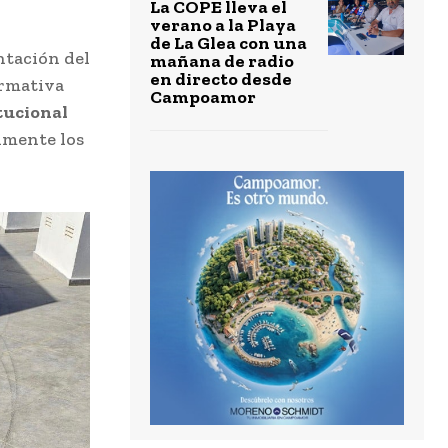
.
La COPE lleva el
verano a la Playa
de La Glea con una
ntación del
mañana de radio
en directo desde
ormativa
Campoamor
itucional
ilmente los