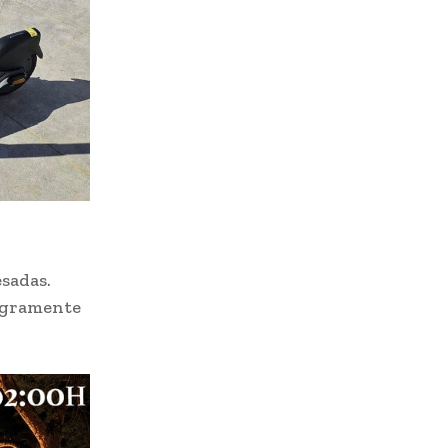
esadas.
tegramente