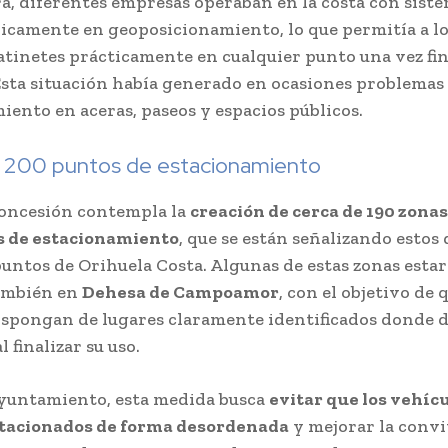
a, diferentes empresas operaban en la costa con sist
icamente en geoposicionamiento, lo que permitía a lo
patinetes prácticamente en cualquier punto una vez fin
Esta situación había generado en ocasiones problemas
iento en aceras, paseos y espacios públicos.
 200 puntos de estacionamiento
concesión contempla la
creación de cerca de 190 zonas
s de estacionamiento
, que se están señalizando estos 
puntos de Orihuela Costa. Algunas de estas zonas esta
también en
Dehesa de Campoamor
, con el objetivo de 
ispongan de lugares claramente identificados donde d
l finalizar su uso.
yuntamiento, esta medida busca
evitar que los vehíc
tacionados de forma desordenada
y mejorar la conv