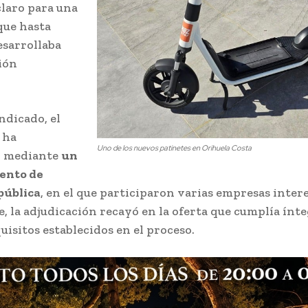
laro para una
que hasta
esarrollaba
ión
ndicado, el
 ha
Uno de los nuevos patinetes en Orihuela Costa
o mediante
un
ento de
 pública
, en el que participaron varias empresas inter
, la adjudicación recayó en la oferta que cumplía ín
uisitos establecidos en el proceso.