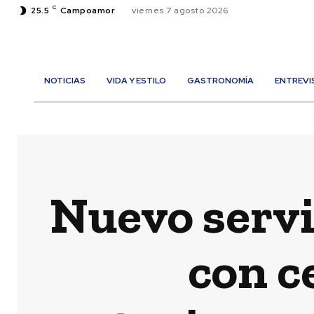
C
25.5
Campoamor
viernes 7 agosto 2026
NOTICIAS
VIDA Y ESTILO
GASTRONOMÍA
ENTREVI
Nuevo servi
con c