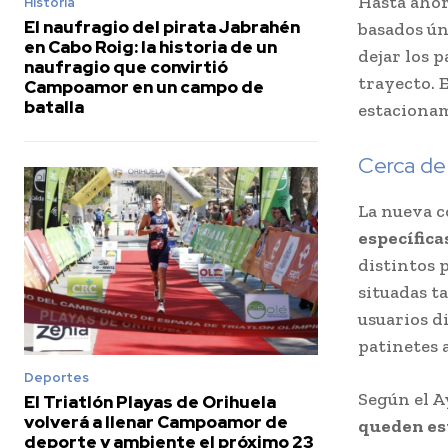
Hasta ahor
Historia
El naufragio del pirata Jabrahén
basados ún
en Cabo Roig: la historia de un
dejar los 
naufragio que convirtió
trayecto. 
Campoamor en un campo de
batalla
estacionam
Cerca de
La nueva 
específica
distintos 
situadas 
usuarios d
patinetes a
Deportes
Según el A
El Triatlón Playas de Orihuela
volverá a llenar Campoamor de
queden es
deporte y ambiente el próximo 23