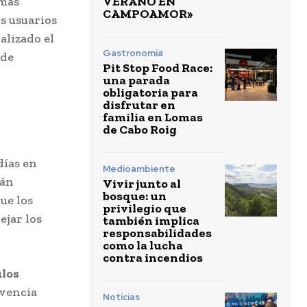
VERANO EN
emas
CAMPOAMOR»
s usuarios
alizado el
Gastronomía
 de
Pit Stop Food Race:
una parada
obligatoria para
disfrutar en
familia en Lomas
de Cabo Roig
días en
Medioambiente
rán
Vivir junto al
bosque: un
que los
privilegio que
ejar los
también implica
responsabilidades
como la lucha
contra incendios
ulos
ivencia
Noticias