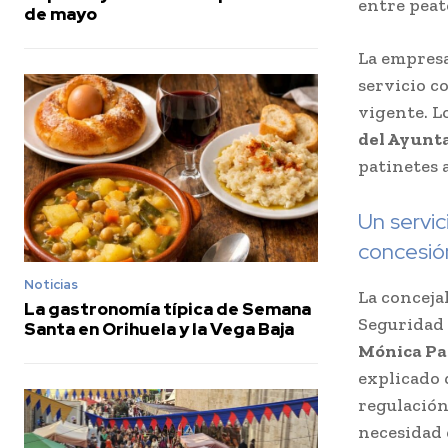
entre peat
de mayo
La empresa
servicio c
vigente. L
del Ayunt
patinetes 
Un servic
concesió
Noticias
La conceja
La gastronomía típica de Semana
Seguridad
Santa en Orihuela y la Vega Baja
Mónica Pa
explicado 
regulación
necesidad 