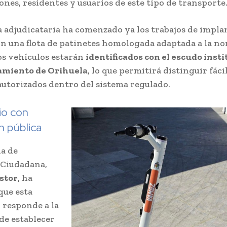
ones, residentes y usuarios de este tipo de transporte
 adjudicataria ha comenzado ya los trabajos de impla
on una flota de patinetes homologada adaptada a la n
os vehículos estarán
identificados con el escudo inst
amiento de Orihuela
, lo que permitirá distinguir fác
autorizados dentro del sistema regulado.
io con
n pública
la de
 Ciudadana,
stor
, ha
que esta
 responde a la
de establecer