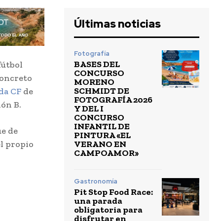
Últimas noticias
Fotografía
BASES DEL
fútbol
CONCURSO
concreto
MORENO
SCHMIDT DE
da CF
de
FOTOGRAFÍA 2026
ón B.
Y DEL I
CONCURSO
INFANTIL DE
ue de
PINTURA «EL
VERANO EN
l propio
CAMPOAMOR»
Gastronomía
Pit Stop Food Race:
una parada
obligatoria para
disfrutar en