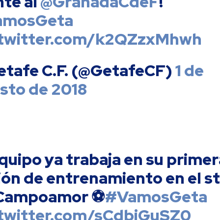
nte al
@GranadaCdeF
!
amosGeta
.twitter.com/k2QZzxMhwh
etafe C.F. (@GetafeCF)
1 de
sto de 2018
equipo ya trabaja en su prime
ión de entrenamiento en el s
Campoamor ⚽
#VamosGeta
.twitter.com/sCdbiGuSZ0