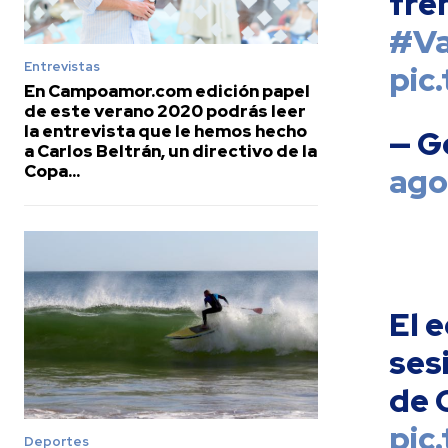
fre
#V
Entrevistas
pic
En Campoamor.com edición papel
de este verano 2020 podrás leer
la entrevista que le hemos hecho
— G
a Carlos Beltrán, un directivo de la
Copa...
ago
El 
ses
de 
pic
Deportes