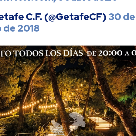
etafe C.F. (@GetafeCF)
30 de
o de 2018