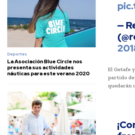
pic
— R
(@r
201
Deportes
La Asociación Blue Circle nos
presenta sus actividades
El Getafe 
náuticas para este verano 2020
partido de
quedarán u
¡Co