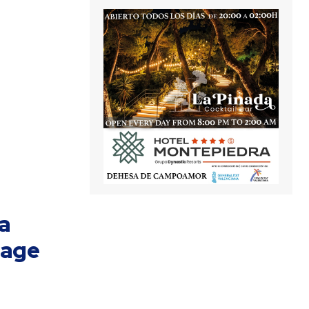
ra
tage