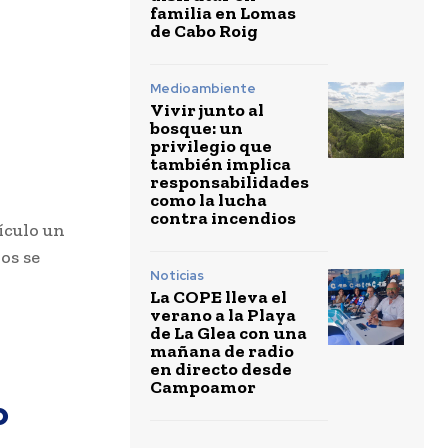
familia en Lomas
de Cabo Roig
Medioambiente
Vivir junto al
e
bosque: un
privilegio que
también implica
responsabilidades
como la lucha
contra incendios
ículo un
os se
Noticias
La COPE lleva el
verano a la Playa
de La Glea con una
mañana de radio
en directo desde
Campoamor
o