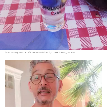
Sambuca con granos de café, se quema el alcohol (no se ve la llama) y se toma.