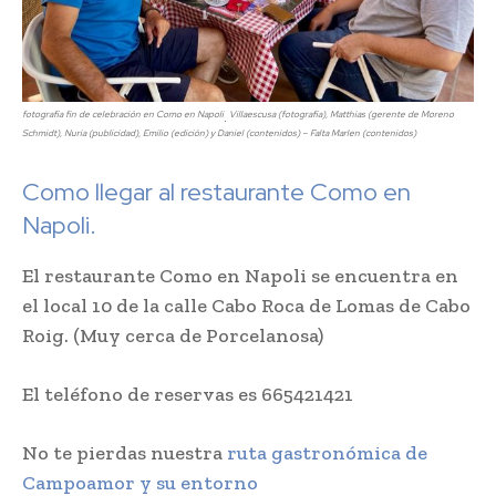
fotografía fin de celebración en Como en Napoli
Villaescusa (fotografía), Matthias (gerente de Moreno
.
Schmidt), Nuria (publicidad), Emilio (edición) y Daniel (contenidos) – Falta Marlen (contenidos)
Como llegar al restaurante Como en
Napoli.
El restaurante Como en Napoli se encuentra en
el local 10 de la calle Cabo Roca de Lomas de Cabo
Roig. (Muy cerca de Porcelanosa)
El teléfono de reservas es 665421421
No te pierdas nuestra
ruta gastronómica de
Campoamor y su entorno